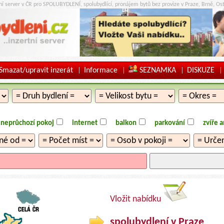
tní server v ČR pro SPOLUBYDLENÍ, spolubydlící, pronájem bytů bez provize v Praze, Brně, Ost
Smazat/upravit inzerát
Informace
SEZNAMKA
DISKUZE
|
|
|
|
neprůchozí pokoj
internet
balkon
parkování
zvíře 
Vložit nabídku
spolubydlení v Praze