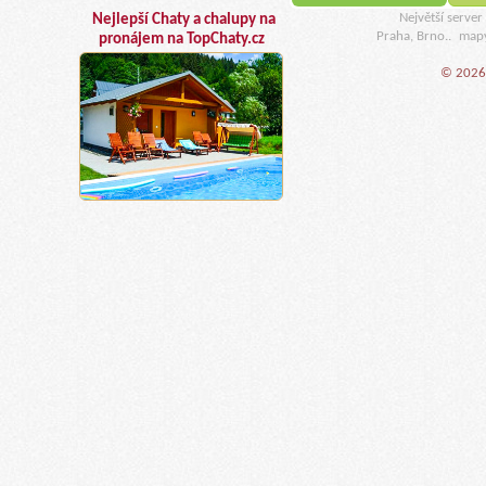
Největší serve
Nejlepší Chaty a chalupy na
Praha, Brno..
map
pronájem na TopChaty.cz
© 2026