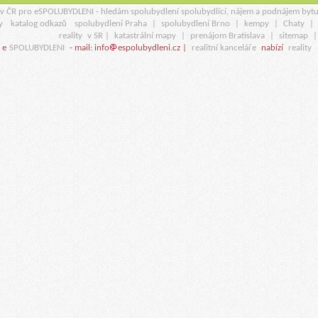
r v ČR pro eSPOLUBYDLENI - hledám spolubydlení spolubydlící, nájem a podnájem byt
y
katalog odkazů
spolubydlení Praha
|
spolubydlení Brno
|
kempy
|
Chaty
|
reality
v SR |
katastrální mapy
|
prenájom Bratislava
|
sitemap
 e
SPOLUBYDLENI
- mail: info
espolubydleni.cz |
realitní kanceláře
nabízí
reality