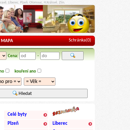
ravě, Liberec, Plzeň, Olomouc, H.Králové, Zlín.
Schránka(
0
)
MAPA
Cena:
-
ano
kouření ano
Hledat
Celé byty
Plzeň
Liberec