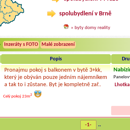
spolubydlení v Brně
» byty domy reality
»
Inzeráty s FOTO
Malé zobrazení
Popis
Dru
Nabízí
Pronajmu pokoj s balkonem v bytě 3+kk,
který je obýván pouze jedním nájemníkem
Panelov
a tak to i zůstane. Byt je kompletně zař..
Lhotka
2
Celý pokoj
23m
-1-
..