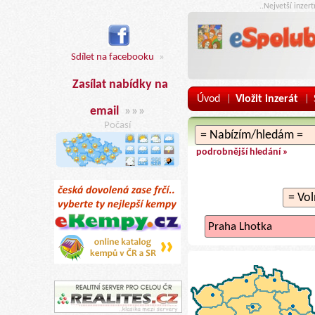
..Nejvetší inzer
Sdílet na facebooku
»
Zasílat nabídky na
Úvod
Vložit inzerát
|
|
email
»»»
Počasí
podrobnější hledání »