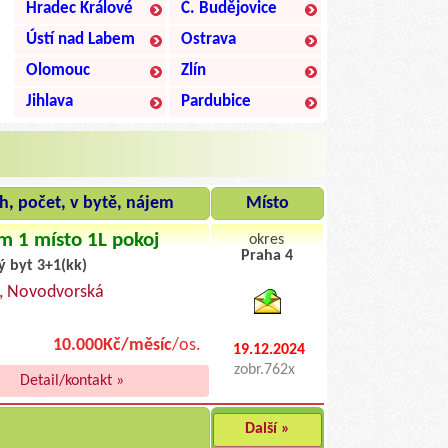
Hradec Králové
Č. Budějovice
Ústí nad Labem
Ostrava
Olomouc
Zlín
Jihlava
Pardubice
h, počet, v bytě, nájem
Místo
m 1 místo 1L pokoj
okres
Praha 4
ý byt 3+1(kk)
byty pronajem
, Novodvorská
10.000Kč/měsíc
/os.
19.12.2024
zobr.762x
Detail/kontakt »
Další »