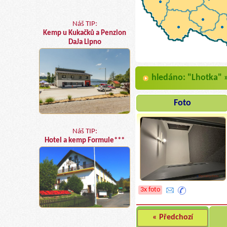
Náš TIP:
Kemp u Kukačků a Penzion
DaJa Lipno
hledáno: "Lhotka" 
Foto
Náš TIP:
Hotel a kemp Formule***
3x foto
« Předchozí