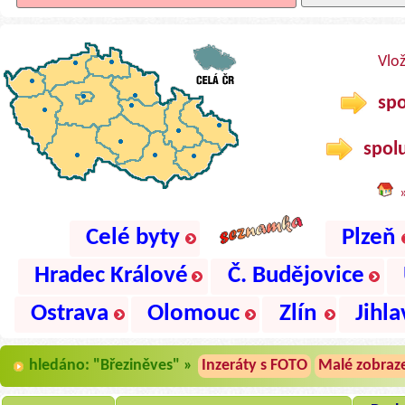
Vlo
spo
spolu
Celé byty
Plzeň
Hradec Králové
Č. Budějovice
Ostrava
Olomouc
Zlín
Jihla
hledáno: "Březiněves" »
Inzeráty s FOTO
Malé zobraz