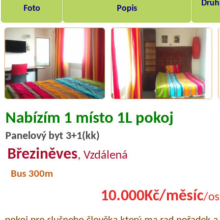
Druh,
Foto
Popis
Nabízím 1 místo 1L pokoj
Panelový byt 3+1(kk)
Březiněves
, Vzdálená
Bus 300m
10.000Kč/měsíc
/os