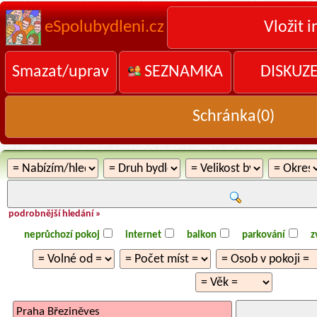
eSpolubydleni.cz
Vložit i
Smazat/uprav
SEZNAMKA
DISKUZ
Schránka(
0
)
podrobnější hledání »
neprůchozí pokoj
internet
balkon
parkování
z