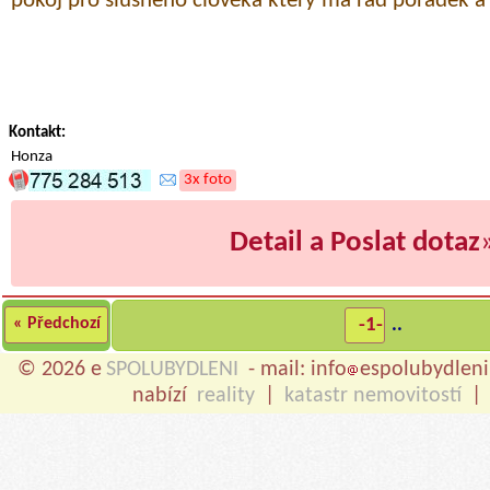
pokoj pro slušneho člověka který ma rad pořadek a 
Kontakt:
Honza
3x foto
Detail a Poslat dotaz
« Předchozí
-1-
..
© 2026 e
SPOLUBYDLENI
- mail: info
espolubydleni
nabízí
reality
|
katastr nemovitostí
|