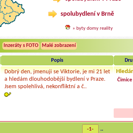
spolubydlení v Brně
» byty domy reality
»
Inzeráty s FOTO
Malé zobrazení
Popis
Dru
Hledá
Dobrý den, jmenuji se Viktorie, je mi 21 let
a hledám dlouhodobější bydlení v Praze.
Čimice 
Jsem spolehlivá, nekonfliktní a č..
-1-
..