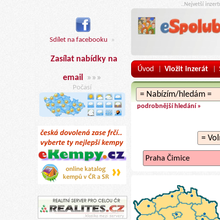
..Nejvetší inzer
Sdílet na facebooku
»
Zasílat nabídky na
Úvod
Vložit inzerát
|
|
email
»»»
Počasí
podrobnější hledání »