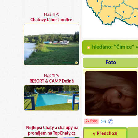
Náš TIP:
Chatový tábor Jinolice
hledáno: "Čimice" 
Foto
Náš TIP:
RESORT & CAMP Dešná
2x foto
Nejlepší Chaty a chalupy na
« Předchozí
pronájem na TopChaty.cz