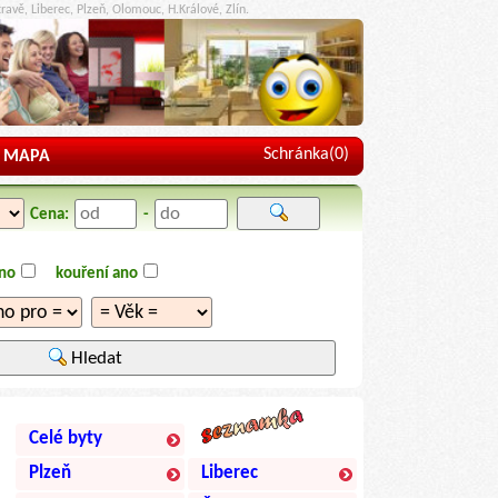
ravě, Liberec, Plzeň, Olomouc, H.Králové, Zlín.
Schránka(
0
)
MAPA
Cena:
-
ano
kouření ano
Hledat
Celé byty
Plzeň
Liberec