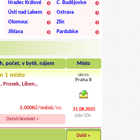
Hradec Králové
Č. Budějovice
Ústí nad Labem
Ostrava
Olomouc
Zlín
Jihlava
Pardubice
h, počet, v bytě, nájem
Místo
m 1 místo
okres
Praha 8
, Prosek, Liben.,
byty pronajem
3.000Kč/měsíc
/os.
31.08.2025
zobr.50x
Detail/kontakt »
Další »