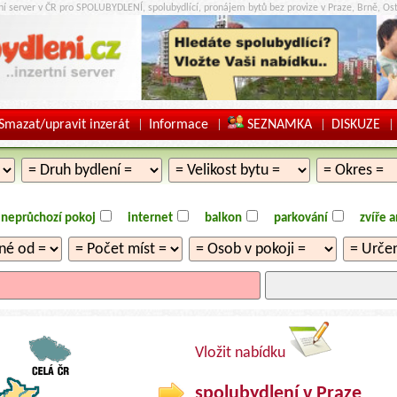
tní server v ČR pro SPOLUBYDLENÍ, spolubydlící, pronájem bytů bez provize v Praze, Brně, Ost
Smazat/upravit inzerát
Informace
SEZNAMKA
DISKUZE
|
|
|
|
neprůchozí pokoj
internet
balkon
parkování
zvíře 
Vložit nabídku
spolubydlení v Praze