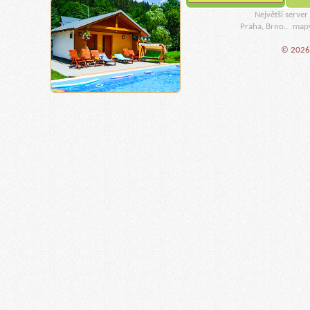
Největší serve
Praha, Brno..
map
© 2026