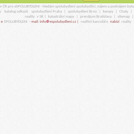
r v ČR pro eSPOLUBYDLENI - hledám spolubydlení spolubydlící, nájem a podnájem byt
y
katalog odkazů
spolubydlení Praha
|
spolubydlení Brno
|
kempy
|
Chaty
|
reality
v SR |
katastrální mapy
|
prenájom Bratislava
|
sitemap
 e
SPOLUBYDLENI
- mail: info
espolubydleni.cz |
realitní kanceláře
nabízí
reality