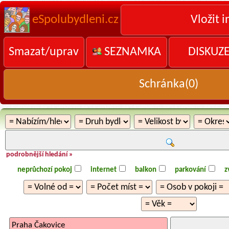
eSpolubydleni.cz
Vložit i
Smazat/uprav
SEZNAMKA
DISKUZ
Schránka(
0
)
podrobnější hledání »
neprůchozí pokoj
internet
balkon
parkování
z