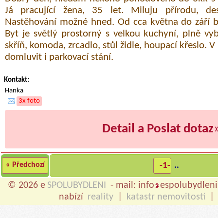
Já pracující žena, 35 let. Miluju přírodu, de
Nastěhování možné hned. Od cca května do září 
Byt je světlý prostorný s velkou kuchyní, plně vy
skříň, komoda, zrcadlo, stůl židle, houpací křeslo. 
domluvit i parkovací stání.
Kontakt:
Hanka
3x foto
Detail a Poslat dotaz
« Předchozí
-1-
..
© 2026 e
SPOLUBYDLENI
- mail: info
espolubydleni
nabízí
reality
|
katastr nemovitostí
|