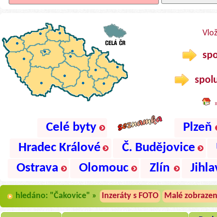
Vlo
spo
spolu
Celé byty
Plzeň
Hradec Králové
Č. Budějovice
Ostrava
Olomouc
Zlín
Jihla
hledáno: "Čakovice" »
Inzeráty s FOTO
Malé zobrazen