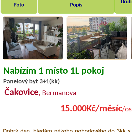
Druh,
Foto
Popis
Nabízím 1 místo 1L pokoj
Panelový byt 3+1(kk)
Čakovice
, Bermanova
15.000Kč/měsíc
/os
Dobrý den, hledám někoho pohodového do 3kk s 