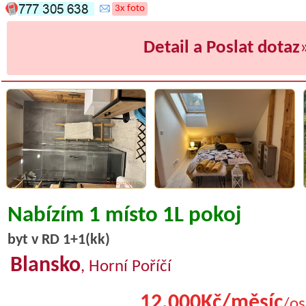
3x foto
Detail a Poslat dotaz
Nabízím 1 místo 1L pokoj
byt v RD 1+1(kk)
Blansko
, Horní Poříčí
12.000Kč/měsíc
/os