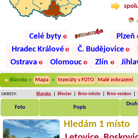
spolu
Celé byty
Plzeň
Hradec Králové
Č. Budějovice
Ostrava
Olomouc
Zlín
Jihla
Blansko »
Mapa
»
Inzeráty s FOTO
Malé zobrazení
OKRESY:
Blansko
|
Břeclav
|
Brno-město
|
Brno-venkov
|
Druh,
Foto
Popis
Hledám 1 místo
Letovice, Boskovic