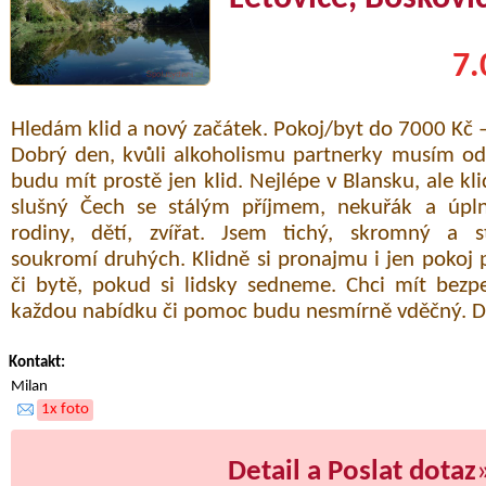
7.
Hledám klid a nový začátek. Pokoj/byt do 7000 Kč –
Dobrý den, kvůli alkoholismu partnerky musím od
budu mít prostě jen klid. Nejlépe v Blansku, ale kl
slušný Čech se stálým příjmem, nekuřák a úpln
rodiny, dětí, zvířat. Jsem tichý, skromný a s
soukromí druhých. Klidně si pronajmu i jen poko
či bytě, pokud si lidsky sedneme. Chci mít bezp
každou nabídku či pomoc budu nesmírně vděčný. D
Kontakt:
Milan
1x foto
Detail a Poslat dotaz