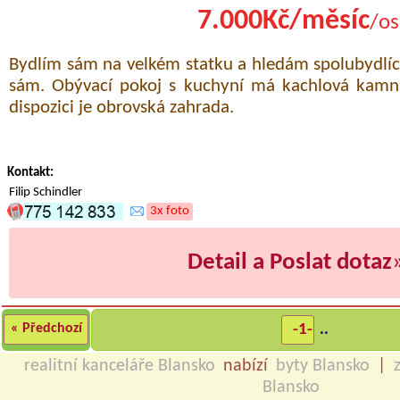
7.000Kč/měsíc
/os
Bydlím sám na velkém statku a hledám spolubydlící
sám. Obývací pokoj s kuchyní má kachlová kamna
dispozici je obrovská zahrada.
Kontakt:
Filip Schindler
3x foto
Detail a Poslat dotaz
« Předchozí
-1-
..
realitní kanceláře Blansko
nabízí
byty Blansko
|
Blansko