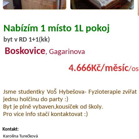
Nabízím 1 místo 1L pokoj
byt v RD 1+1(kk)
Boskovice
, Gagarinova
4.666Kč/měsíc
/os
Jsme studentky VoŠ Hybešova- Fyzioterapie zvířat
jednu holčinu do party :)
Byt je plně vybaven,kousíček od školy.
Pro více info stačí kontaktovat :)
Kontakt:
Karolína Turečková