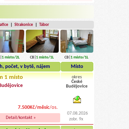
atice
|
Strakonice
|
Tábor
|
1
místo
/2L
CB|
1
místo
/1L
CB|
1
místo
/1L
h, počet, v bytě, nájem
Místo
m 1 místo
okres
České
Budějovice
Budějovice
byty pronajem
7.500Kč/měsíc
/os.
07.08.2026
Detail/kontakt »
zobr. 9x