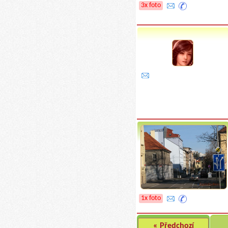
3x foto
1x foto
« Předchozí