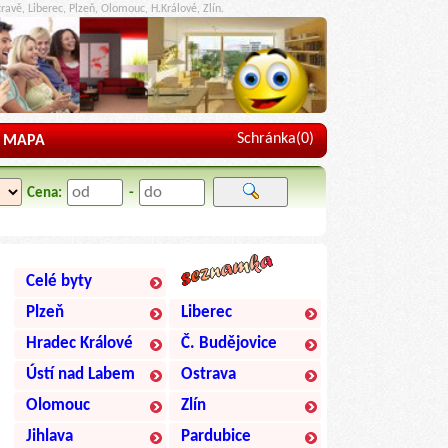
ravě, Liberec, Plzeň, Olomouc, H.Králové, Zlín.
Schránka(
0
)
MAPA
Cena:
-
Celé byty
Plzeň
Liberec
Hradec Králové
Č. Budějovice
Ústí nad Labem
Ostrava
Olomouc
Zlín
Jihlava
Pardubice