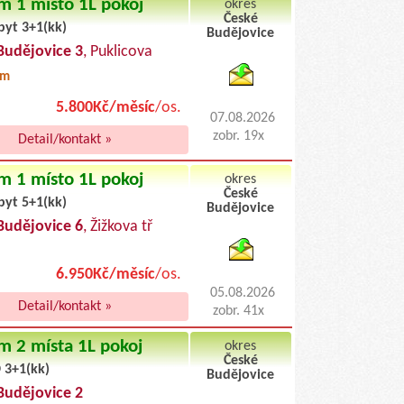
m 1 místo 1L pokoj
okres
České
byt 3+1(kk)
Budějovice
byty podnajem
Budějovice 3
, Puklicova
0m
5.800Kč/měsíc
/os.
07.08.2026
zobr. 19x
Detail/kontakt »
m 1 místo 1L pokoj
okres
České
byt 5+1(kk)
Budějovice
byty pronajem
Budějovice 6
, Žižkova tř
6.950Kč/měsíc
/os.
05.08.2026
Detail/kontakt »
zobr. 41x
m 2 místa 1L pokoj
okres
České
 3+1(kk)
Budějovice
byty podnajem
Budějovice 2