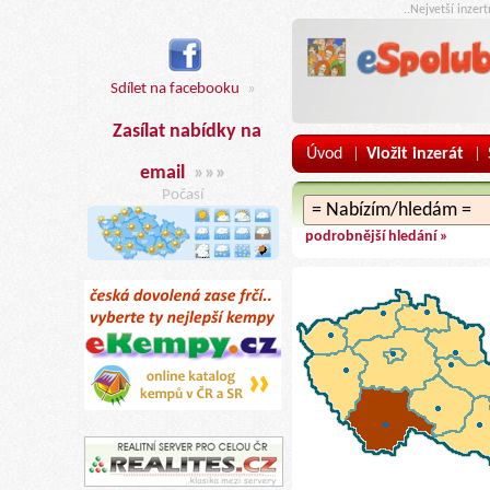
..Nejvetší inzer
Sdílet na facebooku
»
Zasílat nabídky na
Úvod
Vložit inzerát
|
|
email
»»»
Počasí
podrobnější hledání »