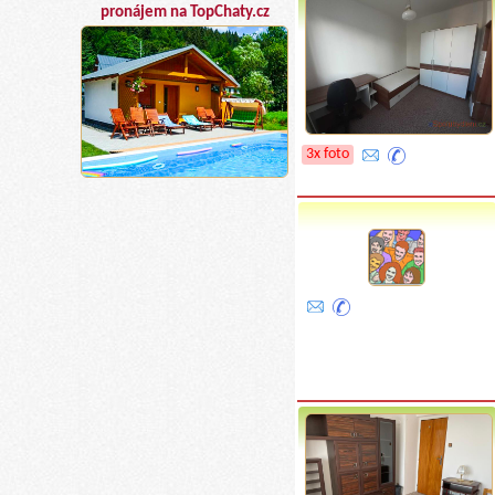
pronájem na TopChaty.cz
3x foto