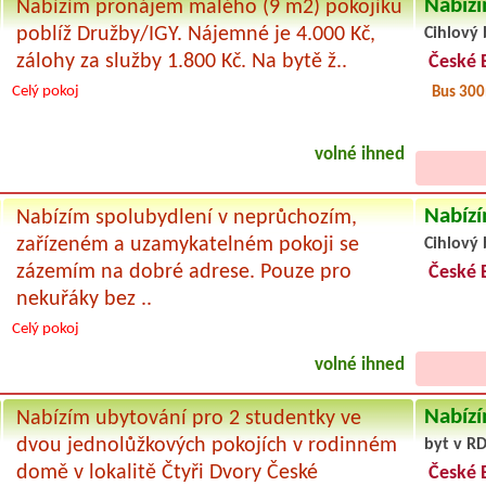
Nabízí
Nabízím pronájem malého (9 m2) pokojíku
poblíž Družby/IGY. Nájemné je 4.000 Kč,
Cihlový 
zálohy za služby 1.800 Kč. Na bytě ž..
České 
Celý pokoj
Bus 30
volné ihned
Nabízí
Nabízím spolubydlení v neprůchozím,
zařízeném a uzamykatelném pokoji se
Cihlový 
zázemím na dobré adrese. Pouze pro
České 
nekuřáky bez ..
Celý pokoj
volné ihned
Nabízí
Nabízím ubytování pro 2 studentky ve
dvou jednolůžkových pokojích v rodinném
byt v RD
domě v lokalitě Čtyři Dvory České
České 