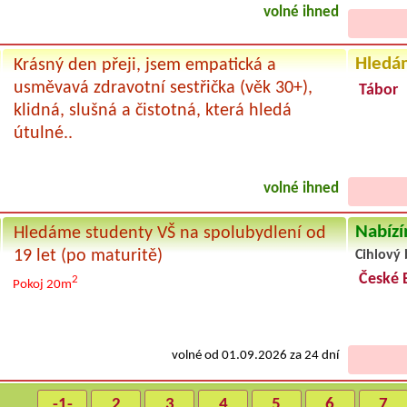
volné ihned
Hledá
Krásný den přeji, jsem empatická a
usměvavá zdravotní sestřička (věk 30+),
Tábor
klidná, slušná a čistotná, která hledá
útulné..
volné ihned
Nabízí
Hledáme studenty VŠ na spolubydlení od
19 let (po maturitě)
Cihlový 
České 
2
Pokoj 20m
volné od 01.09.2026 za 24 dní
-1-
2
3
4
5
6
7