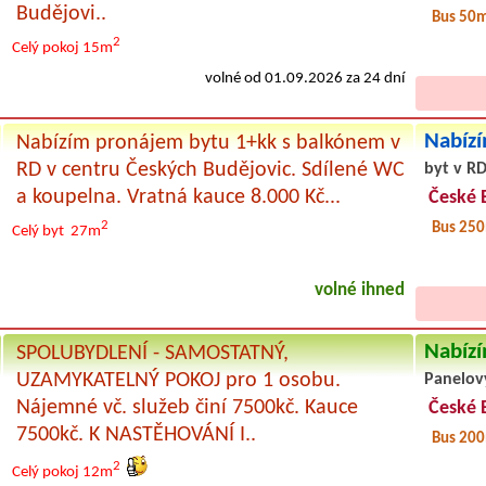
Budějovi..
Bus 50
2
Celý pokoj
15m
volné od 01.09.2026 za 24 dní
Nabízí
Nabízím pronájem bytu 1+kk s balkónem v
RD v centru Českých Budějovic. Sdílené WC
byt v RD
a koupelna. Vratná kauce 8.000 Kč...
České 
2
Bus 25
Celý byt
27m
volné ihned
Nabízí
SPOLUBYDLENÍ - SAMOSTATNÝ,
UZAMYKATELNÝ POKOJ pro 1 osobu.
Panelov
Nájemné vč. služeb činí 7500kč. Kauce
České 
7500kč. K NASTĚHOVÁNÍ I..
Bus 20
2
Celý pokoj
12m