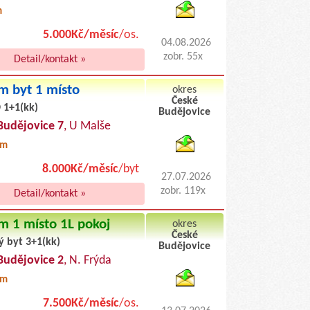
m
5.000Kč/měsíc
/os.
04.08.2026
zobr. 55x
Detail/kontakt »
m byt 1 místo
okres
České
 1+1(kk)
Budějovice
byty pronajem
Budějovice 7
, U Malše
0m
8.000Kč/měsíc
/byt
27.07.2026
zobr. 119x
Detail/kontakt »
m 1 místo 1L pokoj
okres
České
ý byt 3+1(kk)
Budějovice
byty podnajem
Budějovice 2
, N. Frýda
0m
7.500Kč/měsíc
/os.