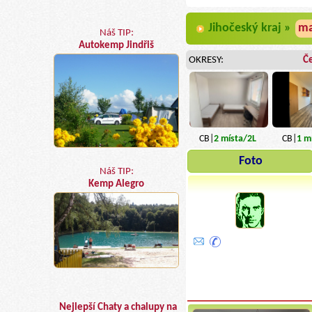
Jihočeský kraj »
m
Náš TIP:
Autokemp Jindřiš
OKRESY:
Č
CB|
2
místa
/2L
CB|
1
mí
Foto
Náš TIP:
Kemp Alegro
Nejlepší Chaty a chalupy na