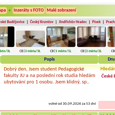
apa
»
Inzeráty s FOTO
Malé zobrazení
eské Budějovice
|
Český Krumlov
|
Jindřichův Hradec
|
Písek
|
Prach
sto
/3L
CB|
1
místo
/1L
CB|
2
místa
/2L
CB
CB|
3
místa
/3L
Popis
Dru
Hledá
Dobrý den, Jsem student Pedagogické
fakulty JU a na poslední rok studia hledám
České 
ubytování pro 1 osobu. Jsem klidný, sp..
volné od 30.09.2026 za 53 dní