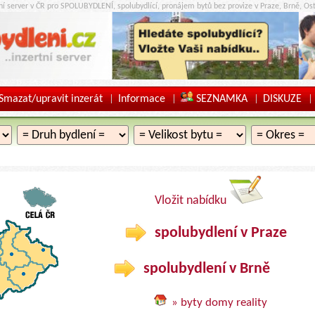
tní server v ČR pro SPOLUBYDLENÍ, spolubydlící, pronájem bytů bez provize v Praze, Brně, Ost
Smazat/upravit inzerát
Informace
SEZNAMKA
DISKUZE
|
|
|
|
Vložit nabídku
spolubydlení v Praze
spolubydlení v Brně
» byty domy reality