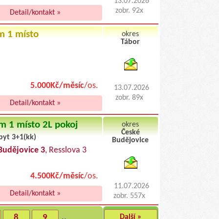
13.07.2026
zobr. 92x
Detail/kontakt »
m 1 místo
okres
Tábor
byty pronajem
5.000Kč/měsíc
/os.
13.07.2026
zobr. 89x
Detail/kontakt »
m 1 místo 2L pokoj
okres
České
byt 3+1(kk)
Budějovice
byty podnajem
Budějovice 3
, Resslova 3
4.500Kč/měsíc
/os.
11.07.2026
Detail/kontakt »
zobr. 557x
8
9
..
Další »