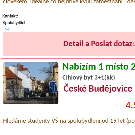
člověkem. Ideálně co nejdříve kvůli zaměstnání , děk
Kontakt:
Spolubydlící
Detail a Poslat dotaz
Nabízím 1 místo 
Cihlový byt 3+1(kk)
České Budějovice
4.
Hledáme studenty VŠ na spolubydlení od 19 let (po