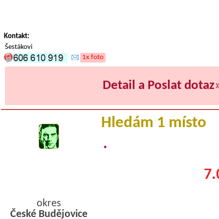
Kontakt:
Šestákovi
1x foto
Detail a Poslat dotaz
Hledám 1 místo
.
7.
okres
České Budějovice