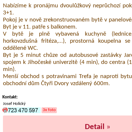
Nabízíme k pronájmu dvoulůžkový neprůchozí pok
3+1.
Pokoj je v nově zrekonstruovaném bytě v panelové
Byt je v 11. patře s balkonem.
V bytě je plně vybavená kuchyně (lednice,
horkovzdušná fritéza,…), prostorná koupelna s
oddělené WC.
Byt je 5 minut chůze od autobusové zastávky Ja
spojem k Jihočeské univerzitě (4 min), do centra (
min).
Menší obchod s potravinami Trefa je naproti byt
obchodní dům Čtyři Dvory vzdálený 600m.
Kontakt:
Josef Holický
3x foto
Detail
»