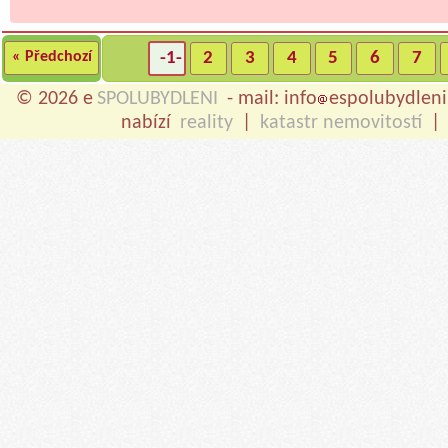
« Předchozí
-1-
2
3
4
5
6
7
© 2026 e
SPOLUBYDLENI
- mail: info
espolubydleni
nabízí
reality
|
katastr nemovitostí
|