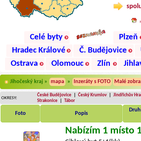
spolu
Celé byty
Plzeň
Hradec Králové
Č. Budějovice
Ostrava
Olomouc
Zlín
Jihla
Jihočeský kraj »
mapa
»
Inzeráty s FOTO
Malé zobra
České Budějovice
|
Český Krumlov
|
Jindřichův Hr
OKRESY:
Strakonice
|
Tábor
Druh,
Foto
Popis
Nabízím 1 místo 