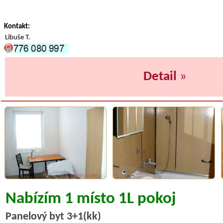
Kontakt:
Libuše T.
Detail
»
Nabízím 1 místo 1L pokoj
Panelový byt 3+1(kk)