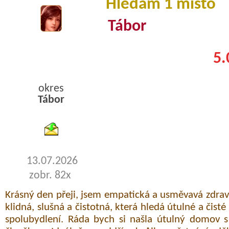
Hledám 1 místo
Tábor
5.
okres
Tábor
byty pronajem
13.07.2026
zobr. 82x
Krásný den přeji, jsem empatická a usměvavá zdravo
klidná, slušná a čistotná, která hledá útulné a čist
spolubydlení. Ráda bych si našla útulný domov