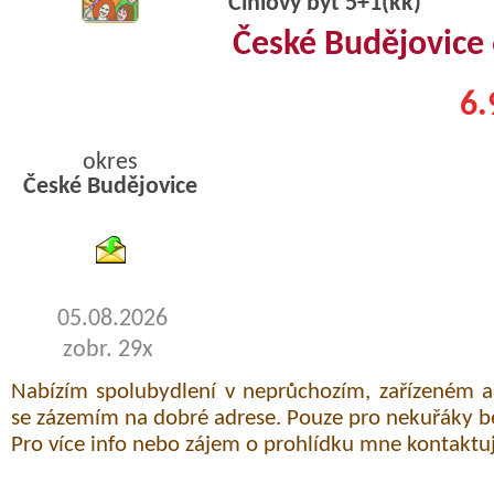
Cihlový byt 5+1(kk)
České Budějovice
6.
okres
České Budějovice
byty pronajem
05.08.2026
zobr. 29x
Nabízím spolubydlení v neprůchozím, zařízeném 
se zázemím na dobré adrese. Pouze pro nekuřáky be
Pro více info nebo zájem o prohlídku mne kontaktujt