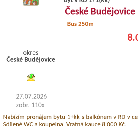
byt v RD 1+1(kk)
České Budějovice
Bus 250m
8.
okres
České Budějovice
byty pronajem
27.07.2026
zobr. 110x
Nabízím pronájem bytu 1+kk s balkónem v RD v ce
Sdílené WC a koupelna. Vratná kauce 8.000 Kč.