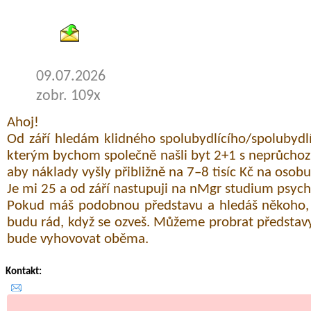
byty pronajem
09.07.2026
zobr. 109x
Ahoj!
Od září hledám klidného spolubydlícího/spolubydlí
kterým bychom společně našli byt 2+1 s neprůchozí
aby náklady vyšly přibližně na 7–8 tisíc Kč na osob
Je mi 25 a od září nastupuji na nMgr studium psych
Pokud máš podobnou představu a hledáš někoho, s
budu rád, když se ozveš. Můžeme probrat představy
bude vyhovovat oběma.
Kontakt: