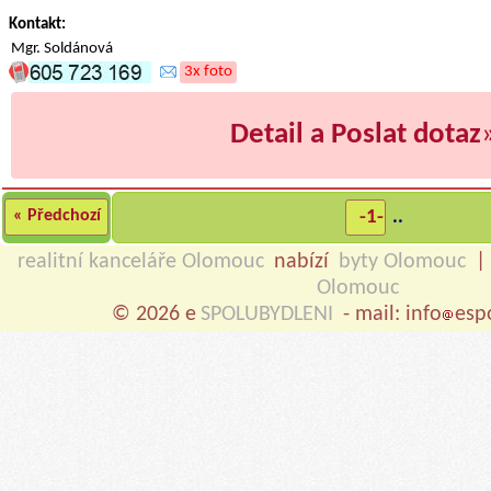
Kontakt:
Mgr. Soldánová
3x foto
Detail a Poslat dotaz
« Předchozí
-1-
..
realitní kanceláře Olomouc
nabízí
byty Olomouc
Olomouc
© 2026 e
SPOLUBYDLENI
- mail: info
esp