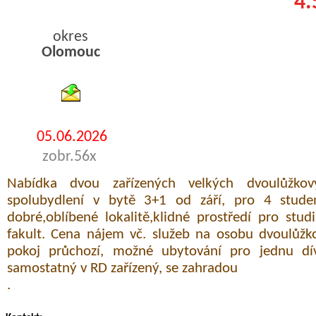
4.
okres
Olomouc
byty pronajem
05.06.2026
zobr.56x
Nabídka dvou zařízených velkých dvoulůžkový
spolubydlení v bytě 3+1 od září, pro 4 stud
dobré,oblíbené lokalitě,klidné prostředí pro stu
fakult. Cena nájem vč. služeb na osobu dvoulůžk
pokoj průchozí, možné ubytování pro jednu dív
samostatný v RD zařízený, se zahradou
.