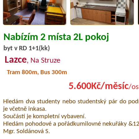
Nabízím 2 místa 2L pokoj
byt v RD 1+1(kk)
Lazce
, Na Struze
Tram 800m, Bus 300m
5.600Kč/měsíc
/os
Hledám dva studenty nebo studentský pár do po
je včetně inkasa.
Součástí je kompletní vybavení.
Hledám pohodové a pořádkumilovné nekuřáky &12
Mgr. Soldánová S.