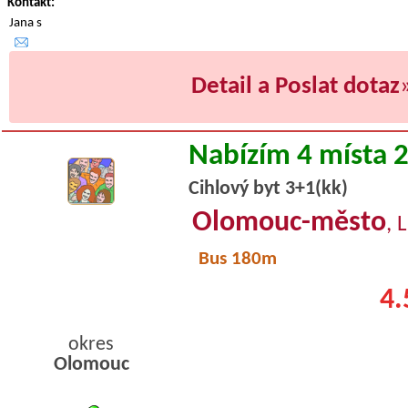
Kontakt:
Jana s
Detail a Poslat dotaz
Nabízím 4 místa 
Cihlový byt 3+1(kk)
Olomouc-město
, 
Bus 180m
4.
okres
Olomouc
byty podnajem