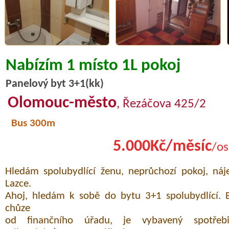
Nabízím 1 místo 1L pokoj
Panelový byt 3+1(kk)
Olomouc-město
, Řezáčova 425/2
Bus 300m
5.000Kč/měsíc
/os
Hledám spolubydlící ženu, neprůchozí pokoj, n
Lazce.
Ahoj, hledám k sobě do bytu 3+1 spolubydlící. 
chůze
od finančního úřadu, je vybavený spotřebič