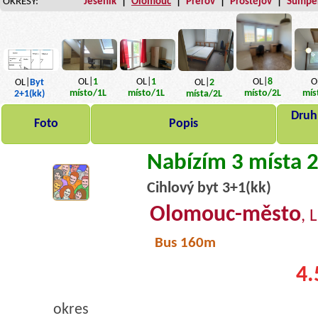
OKRESY:
Jeseník
|
Olomouc
|
Přerov
|
Prostějov
|
Šumpe
OL|
8
OL|
1
OL|
1
O
OL|
2
OL|
Byt
místo
/2L
místo
/1L
místo
/1L
mís
místa
/2L
2+1(kk)
Druh,
Foto
Popis
Nabízím 3 místa 
Cihlový byt 3+1(kk)
Olomouc-město
, 
Bus 160m
4.
okres