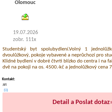
Olomouc
byty pronajem
19.07.2026
zobr. 111x
Studentský byt spolubydlení.Volný 1 jednolů
dvoulůžkový, pokoje vybavené a neprůchozí pro st
Klidné bydlení v dobré čtvrti blízko do centra i na 
dvě na pokoji na os. 4500.-kč a jednolůžkový cena 
Kontakt:
Jiří
Detail a Poslat dotaz