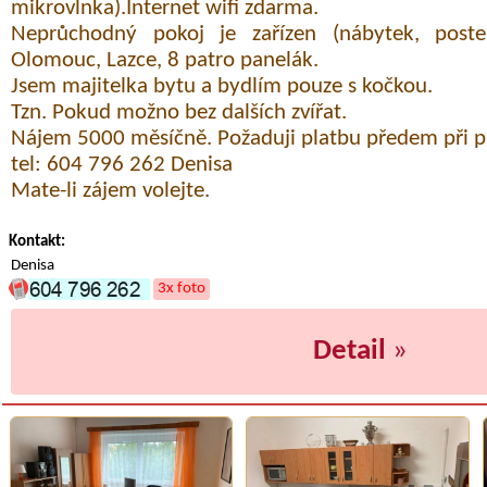
mikrovlnka).Internet wifi zdarma.
Neprůchodný pokoj je zařízen (nábytek, postel
Olomouc, Lazce, 8 patro panelák.
Jsem majitelka bytu a bydlím pouze s kočkou.
Tzn. Pokud možno bez dalších zvířat.
Nájem 5000 měsíčně. Požaduji platbu předem při př
tel: 604 796 262 Denisa
Mate-li zájem volejte.
Kontakt:
Denisa
3x foto
Detail
»