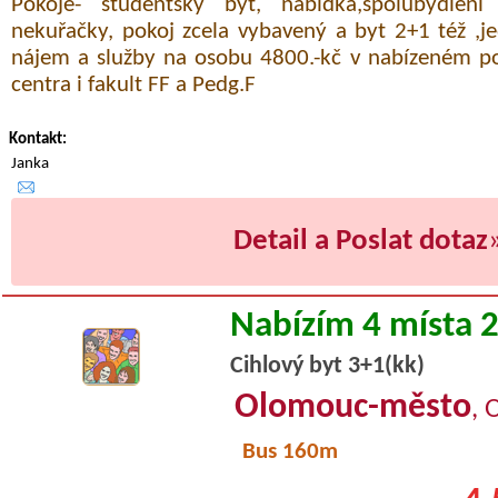
Pokoje- studentský byt, nabídka,spolubydlen
nekuřačky, pokoj zcela vybavený a byt 2+1 též ,je
nájem a služby na osobu 4800.-kč v nabízeném po
centra i fakult FF a Pedg.F
Kontakt:
Janka
Detail a Poslat dotaz
Nabízím 4 místa 
Cihlový byt 3+1(kk)
Olomouc-město
, 
Bus 160m