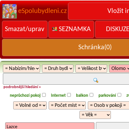
eSpolubydleni.cz
Vložit i
Smazat/uprav
SEZNAMKA
DISKUZ
Schránka(
0
)
podrobnější hledání »
neprůchozí pokoj
internet
balkon
parkování
z