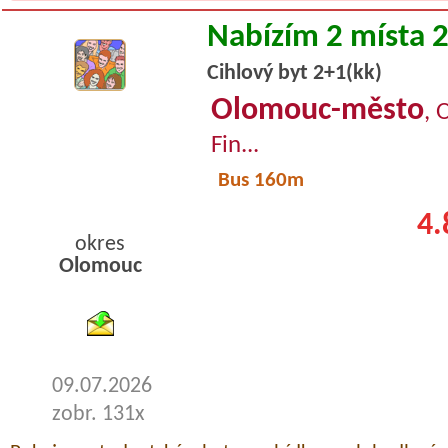
Nabízím 2 místa 
Cihlový byt 2+1(kk)
Olomouc-město
, 
Fin...
Bus 160m
4.
okres
Olomouc
byty podnajem
09.07.2026
zobr. 131x