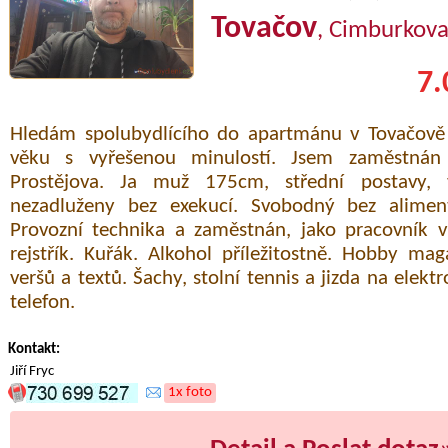
Tovačov
, Cimburkov
7.
Hledám spolubydlícího do apartmánu v Tovačově
věku s vyřešenou minulostí. Jsem zaměstnán 
Prostějova. Ja muž 175cm, střední postavy, 
nezadluženy bez exekucí. Svobodný bez alime
Provozní technika a zaměstnán, jako pracovník v
rejstřík. Kuřák. Alkohol příležitostně. Hobby mag
veršů a textů. Šachy, stolní tennis a jizda na elekt
telefon.
Kontakt:
Jiří Fryc
1x foto