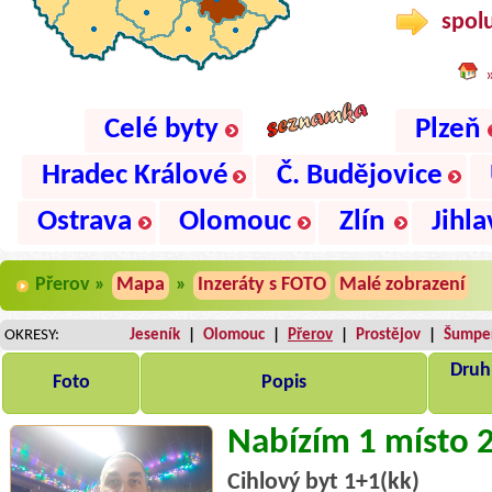
spolu
Celé byty
Plzeň
Hradec Králové
Č. Budějovice
Ostrava
Olomouc
Zlín
Jihla
Přerov »
Mapa
»
Inzeráty s FOTO
Malé zobrazení
OKRESY:
Jeseník
|
Olomouc
|
Přerov
|
Prostějov
|
Šumpe
Druh,
Foto
Popis
Nabízím 1 místo 
Cihlový byt 1+1(kk)