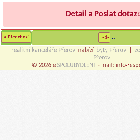
Detail a Poslat dotaz
« Předchozí
-1-
..
realitní kanceláře Přerov
nabízí
byty Přerov
|
z
Přerov
© 2026 e
SPOLUBYDLENI
- mail: info
esp