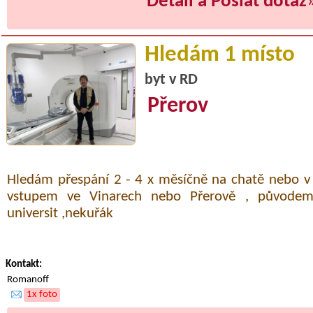
Detail a Poslat dotaz
Hledám 1 místo
byt v RD
Přerov
Hledám přespání 2 - 4 x měsíčně na chatě nebo v
vstupem ve Vinarech nebo Přerově , původem 
universit ,nekuřák
Kontakt:
Romanoff
1x foto