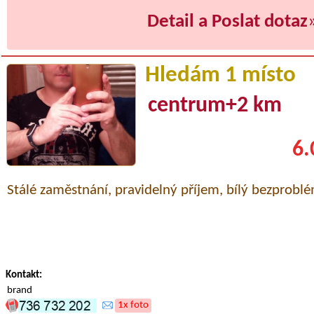
Detail a Poslat dotaz
Hledám 1 místo
centrum+2 km
6.
Stálé zaměstnání, pravidelný příjem, bílý bezproblé
Kontakt:
brand
1x foto