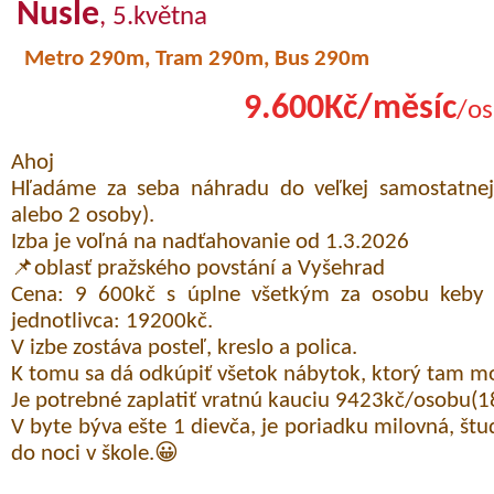
Nusle
, 5.května
Metro 290m, Tram 290m, Bus 290m
9.600Kč/měsíc
/os
Ahoj
Hľadáme za seba náhradu do veľkej samostatnej
alebo 2 osoby).
Izba je voľná na nadťahovanie od 1.3.2026
📌oblasť pražského povstání a Vyšehrad
Cena: 9 600kč s úplne všetkým za osobu keby i
jednotlivca: 19200kč.
V izbe zostáva posteľ, kreslo a polica.
K tomu sa dá odkúpiť všetok nábytok, ktorý tam
Je potrebné zaplatiť vratnú kauciu 9423kč/osobu(
V byte býva ešte 1 dievča, je poriadku milovná, štud
do noci v škole.😀