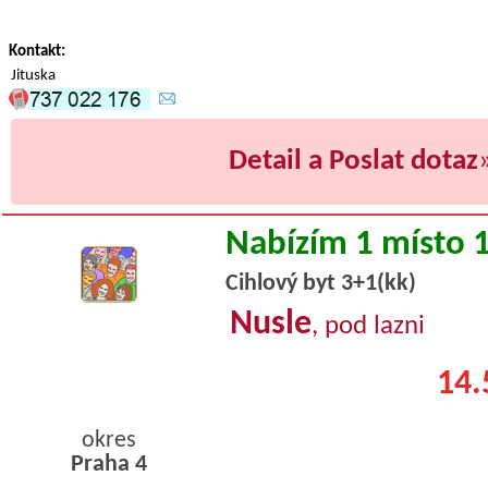
Kontakt:
Jituska
Detail a Poslat dotaz
Nabízím 1 místo 
Cihlový byt 3+1(kk)
Nusle
, pod lazni
14.
okres
Praha 4
byty pronajem