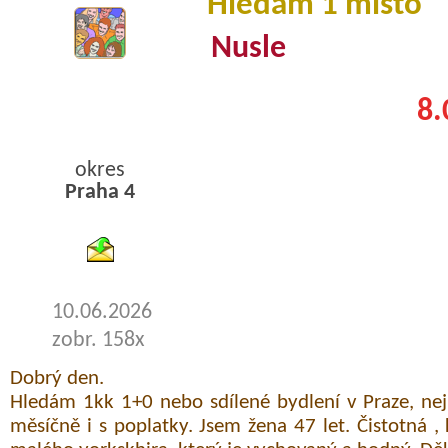
Hledám 1 místo
Nusle
8.
okres
Praha 4
byty podnajem
10.06.2026
zobr. 158x
Dobrý den.
Hledám 1kk 1+0 nebo sdílené bydlení v Praze, ne
měsíčně i s poplatky. Jsem žena 47 let. Čistotná ,