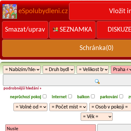
eSpolubydleni.cz
Vložit i
Smazat/uprav
SEZNAMKA
DISKUZ
Schránka(
0
)
podrobnější hledání »
neprůchozí pokoj
internet
balkon
parkování
z