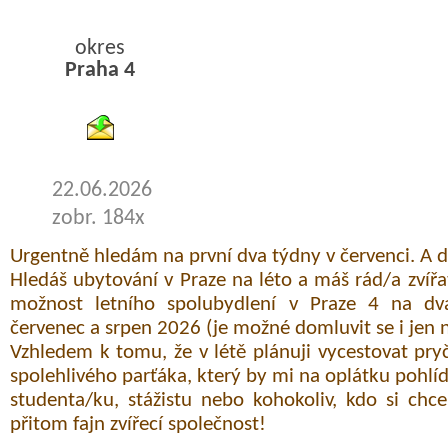
okres
Praha 4
byty podnajem
22.06.2026
zobr. 184x
Urgentně hledám na první dva týdny v červenci. A 
Hledáš ubytování v Praze na léto a máš rád/a zvíř
možnost letního spolubydlení v Praze 4 na dv
červenec a srpen 2026 (je možné domluvit se i jen 
Vzhledem k tomu, že v létě plánuji vycestovat pry
spolehlivého parťáka, který by mi na oplátku pohlíd
studenta/ku, stážistu nebo kohokoliv, kdo si chce
přitom fajn zvířecí společnost!