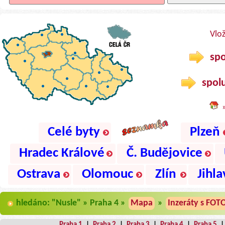
Vlo
spo
spolu
Celé byty
Plzeň
Hradec Králové
Č. Budějovice
Ostrava
Olomouc
Zlín
Jihla
hledáno: "Nusle" » Praha 4 »
Mapa
»
Inzeráty s FOT
Praha 1
|
Praha 2
|
Praha 3
|
Praha 4
|
Praha 5