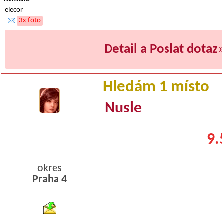
elecor
3x foto
Detail a Poslat dotaz
Hledám 1 místo
Nusle
9.
okres
Praha 4
byty podnajem