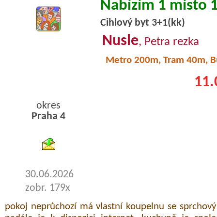
Nabízím 1 místo 
Cihlový byt 3+1(kk)
Nusle
, Petra rezka
Metro 200m, Tram 40m, 
11.
okres
Praha 4
byty pronajem
30.06.2026
zobr. 179x
pokoj neprůchozí má vlastní koupelnu se sprchov