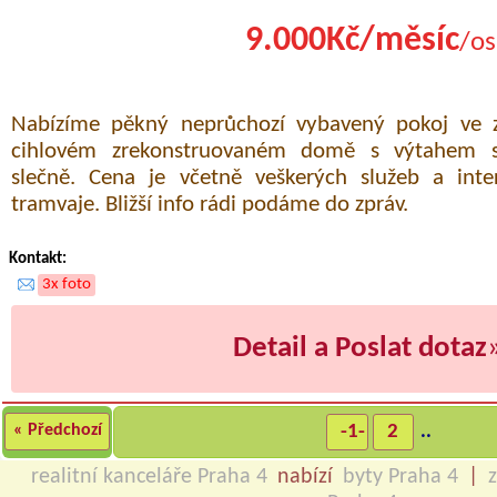
9.000Kč/měsíc
/os
Nabízíme pěkný neprůchozí vybavený pokoj ve z
cihlovém zrekonstruovaném domě s výtahem 
slečně. Cena je včetně veškerých služeb a inter
tramvaje. Bližší info rádi podáme do zpráv.
Kontakt:
3x foto
Detail a Poslat dotaz
« Předchozí
-1-
2
..
realitní kanceláře Praha 4
nabízí
byty Praha 4
|