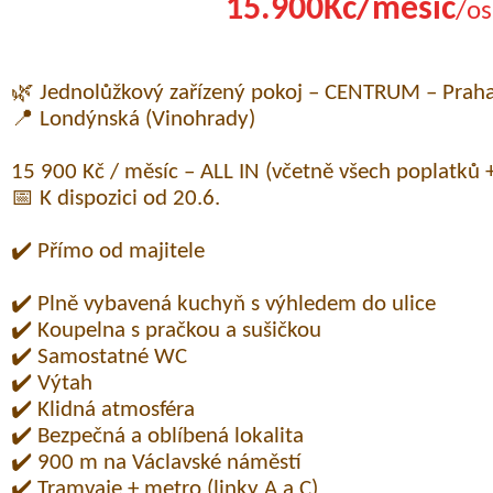
15.900Kč/měsíc
/os
🌿 Jednolůžkový zařízený pokoj – CENTRUM – Prah
📍 Londýnská (Vinohrady)
15 900 Kč / měsíc – ALL IN (včetně všech poplatků +
📅 K dispozici od 20.6.
✔️ Přímo od majitele
✔️ Plně vybavená kuchyň s výhledem do ulice
✔️ Koupelna s pračkou a sušičkou
✔️ Samostatné WC
✔️ Výtah
✔️ Klidná atmosféra
✔️ Bezpečná a oblíbená lokalita
✔️ 900 m na Václavské náměstí
✔️ Tramvaje + metro (linky A a C)