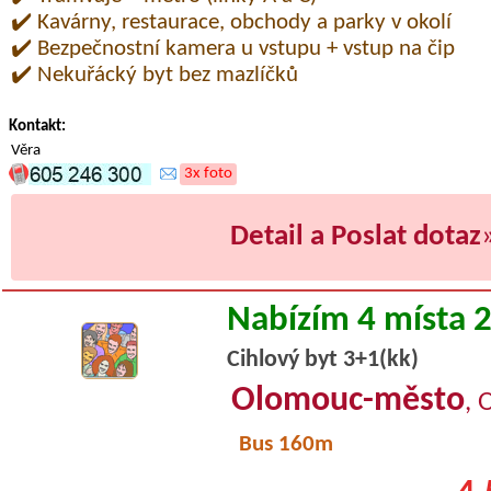
✔️ Kavárny, restaurace, obchody a parky v okolí
✔️ Bezpečnostní kamera u vstupu + vstup na čip
✔️ Nekuřácký byt bez mazlíčků
Kontakt:
Věra
3x foto
Detail a Poslat dotaz
Nabízím 4 místa 
Cihlový byt 3+1(kk)
Olomouc-město
, 
Bus 160m