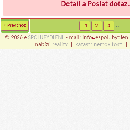
Detail a Poslat dotaz
« Předchozí
-1-
2
3
..
© 2026 e
SPOLUBYDLENI
- mail: info
espolubydleni
nabízí
reality
|
katastr nemovitostí
|