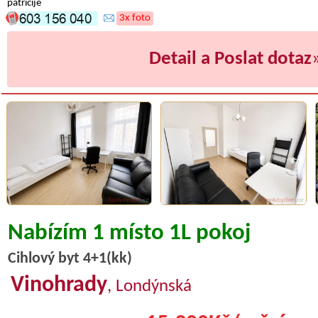
patricije
3x foto
Detail a Poslat dotaz
Nabízím 1 místo 1L pokoj
Cihlový byt 4+1(kk)
Vinohrady
, Londýnská