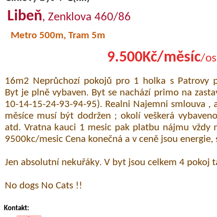
Libeň
, Zenklova 460/86
Metro 500m, Tram 5m
9.500Kč/měsíc
/os
16m2 Neprůchozí pokojů pro 1 holka s Patrovy po
Byt je plně vybaven. Byt se nachází primo na zasta
10-14-15-24-93-94-95). Realni Najemni smlouva , 
měsíce musí být dodržen ; okolí veškerá vybaveno
atd. Vratna kauci 1 mesic pak platbu nájmu vždy
9500kc/mesic Cena konečná a v ceně jsou energie, s
Jen absolutní nekuřáky. V byt jsou celkem 4 pokoj 
No dogs No Cats !!
Kontakt: