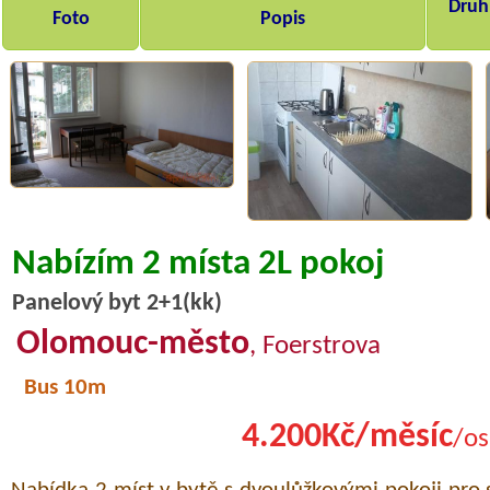
Druh,
Foto
Popis
Nabízím 2 místa 2L pokoj
Panelový byt 2+1(kk)
Olomouc-město
, Foerstrova
Bus 10m
4.200Kč/měsíc
/os