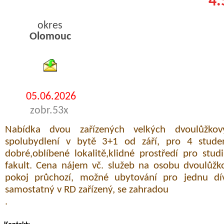
4.
okres
Olomouc
byty pronajem
05.06.2026
zobr.53x
Nabídka dvou zařízených velkých dvoulůžkový
spolubydlení v bytě 3+1 od září, pro 4 stud
dobré,oblíbené lokalitě,klidné prostředí pro stu
fakult. Cena nájem vč. služeb na osobu dvoulůžk
pokoj průchozí, možné ubytování pro jednu dív
samostatný v RD zařízený, se zahradou
.