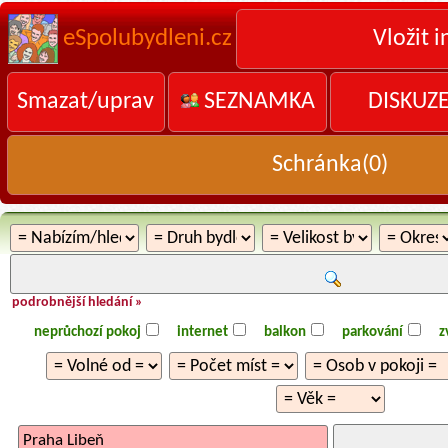
eSpolubydleni.cz
Vložit i
Smazat/uprav
SEZNAMKA
DISKUZ
Schránka(
0
)
podrobnější hledání »
neprůchozí pokoj
internet
balkon
parkování
z