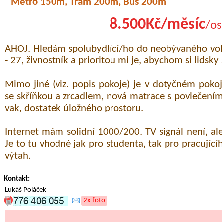
Metro 150m, Tram 200m, Bus 200m
8.500Kč/měsíc
/os
AHOJ. Hledám spolubydlící/ho do neobývaného vo
- 27, živnostník a prioritou mi je, abychom si lidsky 
Mimo jiné (viz. popis pokoje) je v dotyčném pok
se skříňkou a zrcadlem, nová matrace s povlečením
vak, dostatek úložného prostoru.
Internet mám solidní 1000/200. TV signál není, a
Je to tu vhodné jak pro studenta, tak pro pracujíc
výtah.
Kontakt:
Lukáš Poláček
2x foto