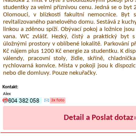
Nabídka 2 míst v bytě s dvoulůžkovými pokoji pro
studentky za velmi příznivou cenu. Jedná se o byt 2
Olomouci, v blízkosti fakultní nemocnice. Byt 
revitalizovaného panelového domu. Sestává z kuc
linkou a zděnou spíží. Obývací pokoj a ložnice jso
vana. WC zvlášť. Hezký, čistý a praktický byt s
úložnými prostory v oblíbené lokalitě. Parkování
Kč nájem plus 1200 Kč energie za studentku. K disp
válendy, pracovní stoly, židle, skříně, chladnič
rychlovarná konvice. Místa v pokoji jsou k dispoz
nebo dle domluvy. Pouze nekuřačky.
Kontakt:
Alex
3x foto
Detail a Poslat dotaz