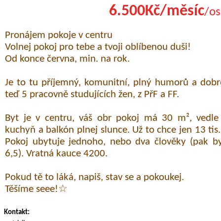
6.500Kč/měsíc
/os
Pronájem pokoje v centru
Volnej pokoj pro tebe a tvoji oblíbenou duši!
Od konce června, min. na rok.
Je to tu příjemný, komunitní, plný humorů a dobre
teď 5 pracovně studujících žen, z PřF a FF.
Byt je v centru, váš obr pokoj má 30 m², vedle
kuchyň a balkón plnej slunce. Už to chce jen 13 tis
Pokoj ubytuje jednoho, nebo dva člověky (pak b
6,5). Vratná kauce 4200.
Pokud tě to láká, napiš, stav se a pokoukej.
Těšíme seee!☆
Kontakt: