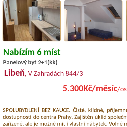
Nabízím 6 míst
Panelový byt 2+1(kk)
Libeň
, V Zahradách 844/3
5.300Kč/měsíc
/os
SPOLUBYDLENÍ BEZ KAUCE. Čisté, klidné, příjemné
dostupností do centra Prahy. Zajištěn úklid společn
zařízené, ale je možné mít i vlastní nábytek. Volné 