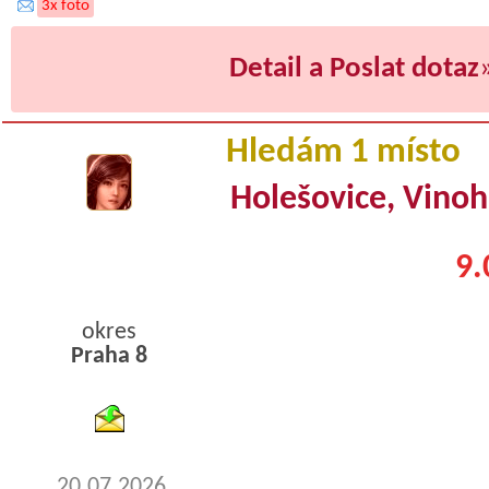
3x foto
Detail a Poslat dotaz
Hledám 1 místo
Holešovice, Vino
9.
okres
Praha 8
byty podnajem
20.07.2026