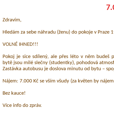
7.
Zdravím,
Hledám za sebe náhradu (ženu) do pokoje v Praze 1
VOLNÉ IHNED!!!
Pokoj je sice sdílený, ale přes léto v něm bude
bytě jsou milé slečny (studentky), pohodová atmosf
Zastávka autobusu je doslova minutu od bytu – spo
Nájem: 7.000 Kč se vším všudy (za květen by nájem 
Bez kauce!
Více info do zpráv.