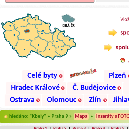
Vlo
spo
spolu
Celé byty
Plzeň
Hradec Králové
Č. Budějovice
Ostrava
Olomouc
Zlín
Jihla
hledáno: "Kbely" » Praha 9 »
Mapa
»
Inzeráty s FOT
Praha 1
|
Praha 2
|
Praha 3
|
Praha 4
|
Praha 5