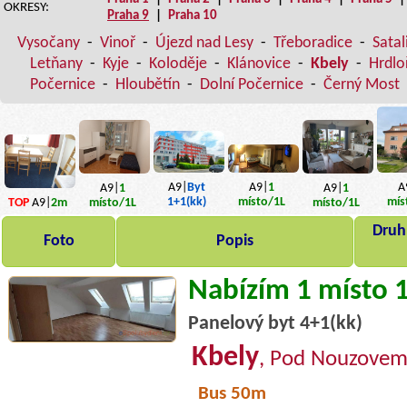
OKRESY:
Praha 9
|
Praha 10
Vysočany
-
Vinoř
-
Újezd nad Lesy
-
Třeboradice
-
Satal
Letňany
-
Kyje
-
Koloděje
-
Klánovice
-
Kbely
-
Hrdlo
Počernice
-
Hloubětín
-
Dolní Počernice
-
Černý Most
A9|
Byt
A9|
1
A
A9|
1
A9|
1
1+1(kk)
místo
/1L
mís
TOP
A9|
2m
místo
/1L
místo
/1L
Druh,
Foto
Popis
Nabízím 1 místo 
Panelový byt 4+1(kk)
Kbely
, Pod Nouzove
Bus 50m