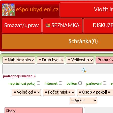
eSpolubydleni.cz
Vložit i
Smazat/uprav
SEZNAMKA
DISKUZ
Schránka(
0
)
podrobnější hledání »
neprůchozí pokoj
internet
balkon
parkování
z