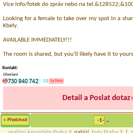
Více info/fotek do zpráv nebo na tel.&128522;&10
Looking for a female to take over my spot in a sh
Kbely.
AVAILABLE IMMEDIATELY!!!
The room is shared, but you’ll likely have it to yours
Kontakt:
Gheriani
1x foto
Detail a Poslat dotaz
« Předchozí
-1-
..
realitní kanceláře Praha 9
nabízí
byty Praha 9
|