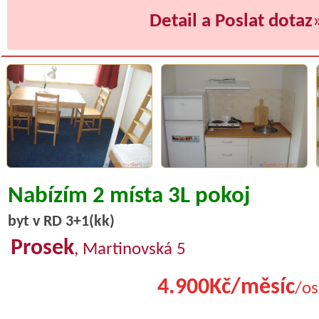
Detail a Poslat dotaz
Nabízím 2 místa 3L pokoj
byt v RD 3+1(kk)
Prosek
, Martinovská 5
4.900Kč/měsíc
/os