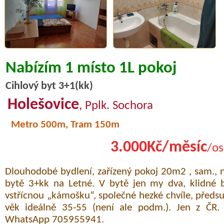
Nabízím 1 místo 1L pokoj
Cihlový byt 3+1(kk)
Holešovice
, Pplk. Sochora
Metro 500m, Tram 150m
3.000Kč/měsíc
/os
Dlouhodobé bydlení, zařízený pokoj 20m2 , sam., n
bytě 3+kk na Letné. V bytě jen my dva, klidné b
vstřícnou „kámošku“, společné hezké chvíle, předs
věk ideálně 35-55 (není ale podm.). Jen z ČR.
WhatsApp 705955941.