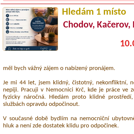
Hledám 1 místo
Chodov, Kačerov,
10.
měl bych vážný zájem o nabízený pronájem.
Je mi 44 let, jsem klidný, čistotný, nekonfliktní,
nepiji. Pracuji v Nemocnici Krč, kde je práce ve z
fyzicky náročná. Hledám proto klidné prostřed
službách opravdu odpočinout.
V současné době bydlím na nemocniční ubytovně
hluk a není zde dostatek klidu pro odpočinek.