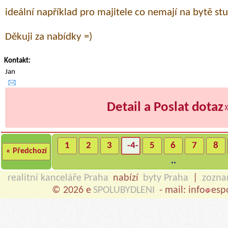
ideální například pro majitele co nemají na bytě stu
Děkuji za nabídky =)
Kontakt:
Jan
Detail a Poslat dotaz
1
2
3
-4-
5
6
7
8
« Předchozí
..
realitní kanceláře Praha
nabízí
byty Praha
|
zozn
© 2026 e
SPOLUBYDLENI
- mail: info
esp