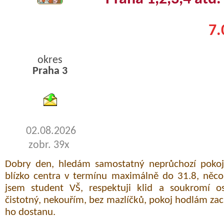
7.
okres
Praha 3
byty podnajem
02.08.2026
zobr. 39x
Dobry den, hledám samostatný neprůchozí pokoj
blízko centra v termínu maximálně do 31.8, něco
jsem student VŠ, respektuji klid a soukromí ost
čistotný, nekouřím, bez mazlíčků, pokoj hodlám za
ho dostanu.