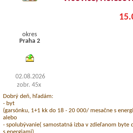
15.
okres
Praha 2
byty pronajem
02.08.2026
zobr. 45x
Dobrý deň, hľadám:
- byt
(garsónku, 1+1 kk do 18 - 20 000/ mesačne s energ
alebo
- spolubývanie( samostatná izba v zdieľanom byte
s energiami)