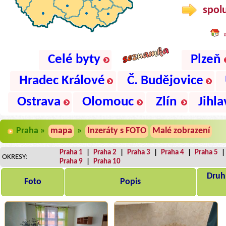
spolu
Celé byty
Plzeň
Hradec Králové
Č. Budějovice
Ostrava
Olomouc
Zlín
Jihla
Praha »
mapa
»
Inzeráty s FOTO
Malé zobrazení
Praha 1
|
Praha 2
|
Praha 3
|
Praha 4
|
Praha 5
OKRESY:
Praha 9
|
Praha 10
Druh,
Foto
Popis