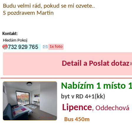
Budu velmi rád, pokud se mi ozvete..
S pozdravem Martin
Kontakt:
Hledám Pokoj
1x foto
Detail a Poslat dotaz
Nabízím 1 místo 
byt v RD 4+1(kk)
Lipence
, Oddechová
Bus 450m