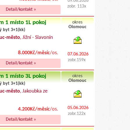
09.06.2026
zobr. 113x
Detail/kontakt »
m 1 místo 1L pokoj
okres
Olomouc
ý byt 3+1(kk)
byty pronajem
uc-město
, Jižní - Slavonín
8.000Kč/měsíc
/os.
07.06.2026
zobr.159x
Detail/kontakt »
m 1 místo 3L pokoj
okres
Olomouc
ý byt 3+1(kk)
byty podnajem
uc-město
, Jakoubka ze
05.06.2026
4.200Kč/měsíc
/os.
zobr.122x
Detail/kontakt »