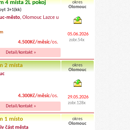
m 4 místa 2L pokoj
okres
Olomouc
byt 3+1(kk)
byty pronajem
uc-město
, Olomouc Lazce u
0m
05.06.2026
zobr.54x
4.500Kč/měsíc
/os.
Detail/kontakt »
m 2 místa
okres
Olomouc
uc
byty podnajem
4.300Kč/měsíc
/os.
29.05.2026
zobr.128x
Detail/kontakt »
m 1 místo
okres
Olomouc
iv část města
byty pronajem