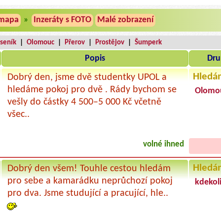
mapa
»
Inzeráty s FOTO
Malé zobrazení
eseník
|
Olomouc
|
Přerov
|
Prostějov
|
Šumperk
Popis
Dru
Hledá
Dobrý den, jsme dvě studentky UPOL a
hledáme pokoj pro dvě . Rády bychom se
Olomo
vešly do částky 4 500–5 000 Kč včetně
všec..
volné ihned
Hledá
Dobrý den všem! Touhle cestou hledám
pro sebe a kamarádku neprůchozí pokoj
kdekol
pro dva. Jsme studující a pracující, hle..