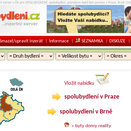
tní server v ČR pro SPOLUBYDLENÍ, spolubydlící, pronájem bytů bez provize v Praze, Brně, Ost
Smazat/upravit inzerát
Informace
SEZNAMKA
DISKUZE
|
|
|
|
Vložit nabídku
spolubydlení v Praze
spolubydlení v Brně
» byty domy reality