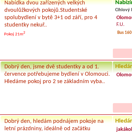
Nabízí
Nabídka dvou zařízených velkých
dvoulůžkových pokojů.Studentské
Cihlový 
spolubydlení v bytě 3+1 od září, pro 4
Olomo
F.U.
studentky nekuř..
Bus 16
2
Pokoj 21m
Hledá
Dobrý den, jsme dvě studentky a od 1.
července potřebujeme bydlení v Olomouci.
Olomo
Hledáme pokoj pro 2 se základním vyba..
Hledá
Dobrý den, hledám podnájem pokoje na
letní prázdniny, ideálně od začátku
jakákol