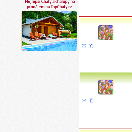
Nejlepší Chaty a chalupy na
pronájem na TopChaty.cz