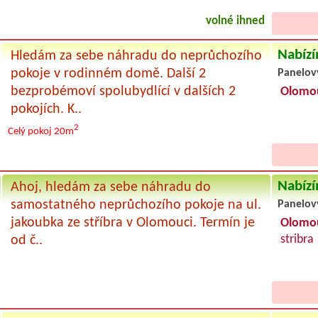
volné ihned
Nabízí
Hledám za sebe náhradu do neprůchozího
pokoje v rodinném domě. Další 2
Panelov
bezprobémoví spolubydlící v dalších 2
Olomo
pokojích. K..
2
Celý pokoj
20m
Nabízí
Ahoj, hledám za sebe náhradu do
samostatného neprůchozího pokoje na ul.
Panelov
jakoubka ze stříbra v Olomouci. Termín je
Olomo
stribra
od č..