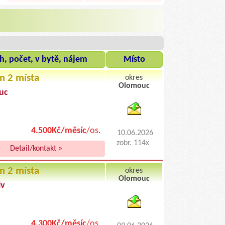
h, počet, v bytě, nájem
Místo
m 2 místa
okres
Olomouc
uc
byty pronajem
4.500Kč/měsíc
/os.
10.06.2026
zobr. 114x
Detail/kontakt »
m 2 místa
okres
Olomouc
iv
byty podnajem
4.300Kč/měsíc
/os.