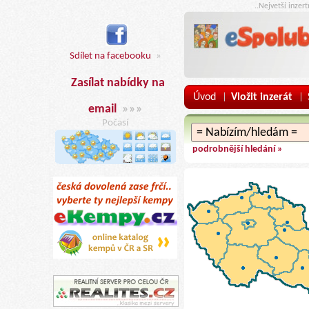
..Nejvetší inzer
Sdílet na facebooku
»
Zasílat nabídky na
Úvod
Vložit inzerát
|
|
email
»»»
Počasí
podrobnější hledání »