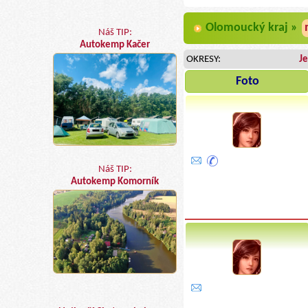
Olomoucký kraj »
Náš TIP:
Autokemp Kačer
OKRESY:
J
Foto
Náš TIP:
Autokemp Komorník