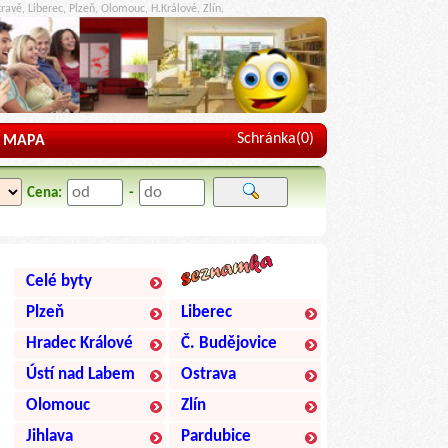
ravě, Liberec, Plzeň, Olomouc, H.Králové, Zlín.
Schránka(
0
)
MAPA
Cena:
-
Celé byty
Plzeň
Liberec
Hradec Králové
Č. Budějovice
Ústí nad Labem
Ostrava
Olomouc
Zlín
Jihlava
Pardubice