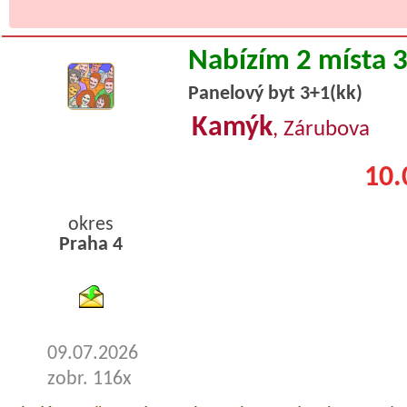
Nabízím 2 místa 
Panelový byt 3+1(kk)
Kamýk
, Zárubova
10.
okres
Praha 4
byty podnajem
09.07.2026
zobr. 116x