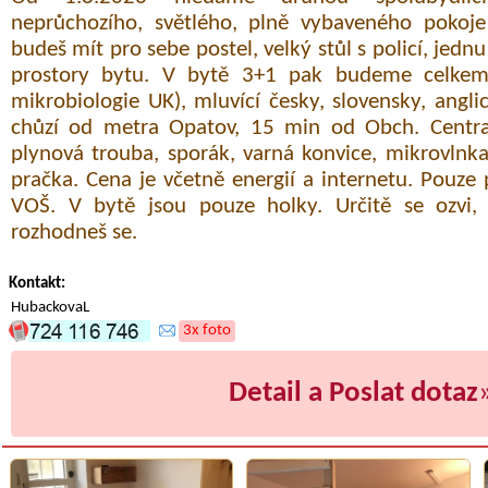
neprůchozího, světlého, plně vybaveného pokoj
budeš mít pro sebe postel, velký stůl s policí, jedn
prostory bytu. V bytě 3+1 pak budeme celkem 
mikrobiologie UK), mluvící česky, slovensky, angli
chůzí od metra Opatov, 15 min od Obch. Centra
plynová trouba, sporák, varná konvice, mikrovlnk
pračka. Cena je včetně energií a internetu. Pouze
VOŠ. V bytě jsou pouze holky. Určitě se ozvi,
rozhodneš se.
Kontakt:
HubackovaL
3x foto
Detail a Poslat dotaz