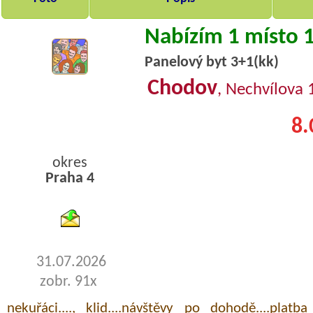
Nabízím 1 místo 
Panelový byt 3+1(kk)
Chodov
, Nechvílova
8.
okres
Praha 4
byty pronajem
31.07.2026
zobr. 91x
nekuřáci...., klid....návštěvy po dohodě....pla