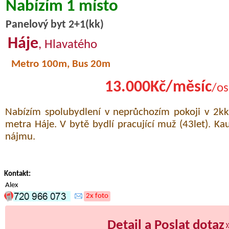
Nabízím 1 místo
Panelový byt 2+1(kk)
Háje
, Hlavatého
Metro 100m, Bus 20m
13.000Kč/měsíc
/os
Nabízím spolubydlení v neprůchozím pokoji v 2kk
metra Háje. V bytě bydlí pracující muž (43let). Ka
nájmu.
Kontakt:
Alex
2x foto
Detail a Poslat dotaz