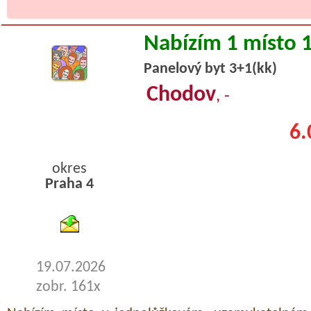
Nabízím 1 místo 
Panelový byt 3+1(kk)
Chodov
, -
6.
okres
Praha 4
byty podnajem
19.07.2026
zobr. 161x