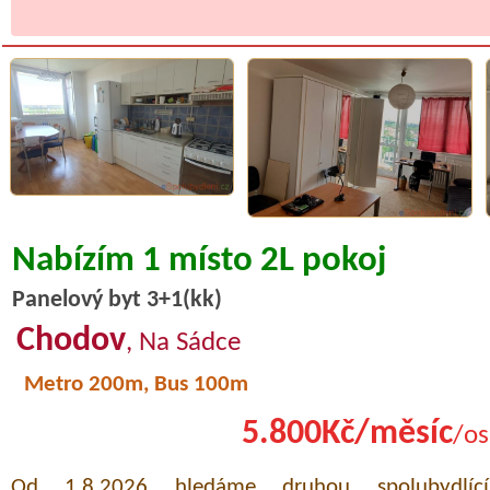
Nabízím 1 místo 2L pokoj
Panelový byt 3+1(kk)
Chodov
, Na Sádce
Metro 200m, Bus 100m
5.800Kč/měsíc
/os
Od 1.8.2026 hledáme druhou spolubydlící