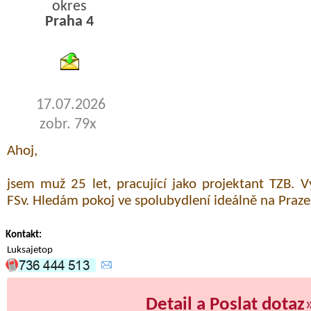
okres
Praha 4
byty pronajem
17.07.2026
zobr. 79x
Ahoj,
jsem muž 25 let, pracující jako projektant TZB
FSv. Hledám pokoj ve spolubydlení ideálně na Praze 
Kontakt:
Luksajetop
Detail a Poslat dotaz