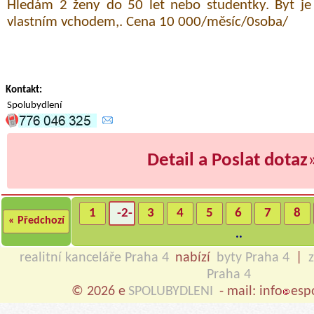
Hledám 2 ženy do 50 let nebo studentky. Byt je
vlastním vchodem,. Cena 10 000/měsíc/0soba/
Kontakt:
Spolubydlení
Detail a Poslat dotaz
1
-2-
3
4
5
6
7
8
« Předchozí
..
realitní kanceláře Praha 4
nabízí
byty Praha 4
|
Praha 4
© 2026 e
SPOLUBYDLENI
- mail: info
esp