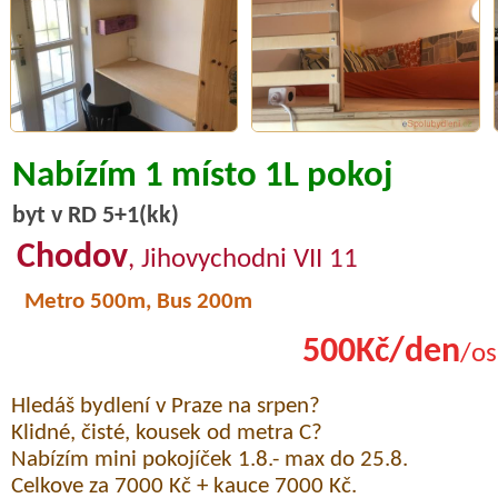
Nabízím 1 místo 1L pokoj
byt v RD 5+1(kk)
Chodov
, Jihovychodni VII 11
Metro 500m, Bus 200m
500Kč/den
/os
Hledáš bydlení v Praze na srpen?
Klidné, čisté, kousek od metra C?
Nabízím mini pokojíček 1.8.- max do 25.8.
Celkove za 7000 Kč + kauce 7000 Kč.