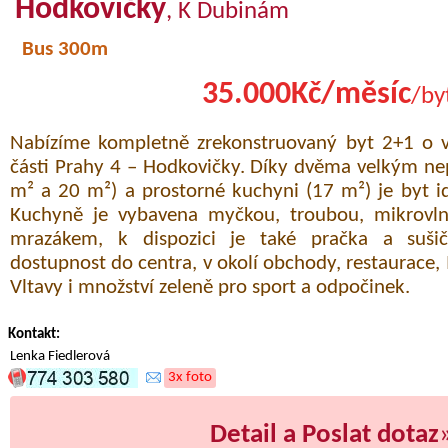
Hodkovičky
, K Dubinám
Bus 300m
35.000Kč/měsíc
/by
Nabízíme kompletně zrekonstruovaný byt 2+1 o ve
části Prahy 4 – Hodkovičky. Díky dvěma velkým n
m² a 20 m²) a prostorné kuchyni (17 m²) je byt id
Kuchyně je vybavena myčkou, troubou, mikrovln
mrazákem, k dispozici je také pračka a suši
dostupnost do centra, v okolí obchody, restaurace
Vltavy i množství zeleně pro sport a odpočinek.
Kontakt:
Lenka Fiedlerová
3x foto
Detail a Poslat dotaz