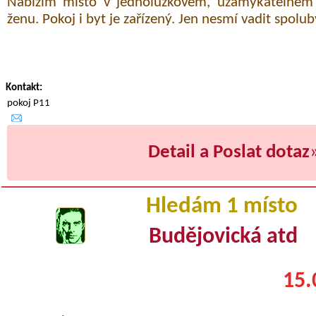
Nabízím místo v jednolůžkovém, uzamykatelném
ženu. Pokoj i byt je zařízený. Jen nesmí vadit spol
Kontakt:
pokoj P11
Detail a Poslat dotaz
Hledám 1 místo
Budějovická atd
15.