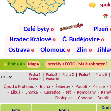
spolu
Celé byty
Plzeň
Hradec Králové
Č. Budějovice
Ostrava
Olomouc
Zlín
Jihla
Praha 4 »
Mapa
»
Inzeráty s FOTO
Malé zobrazení
Praha 1
|
Praha 2
|
Praha 3
|
Praha 4
|
Praha 5
OKRESY:
Praha 9
|
Praha 10
Újezd u Průhonic
-
Točná
-
Šeberov
-
Podolí
-
Písnice
-
-
Libuš
-
Lhotka
-
Kunratice
-
Krč
-
Komořany
-
Kamý
Cholupice
-
Chodov
-
Braník
Druh,
Foto
Popis