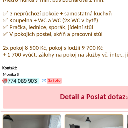
Metro Hůrka 7 min, bus Bucharova 2 min.
✅ 3 neprůchozí pokoje + samostatná kuchyň
✅ Koupelna + WC a WC (2× WC v bytě)
✅ Pračka, lednice, sporák, jídelní stůl
✅ V pokojích postel, skříň a pracovní stůl
2x pokoj 8 500 Kč, pokoj s lodžií 9 700 Kč
+ 1 700 vyúčt. zálohy na pokoj na služby vč. inter., 
Kontakt:
Monika S
3x foto
Detail a Poslat dotaz