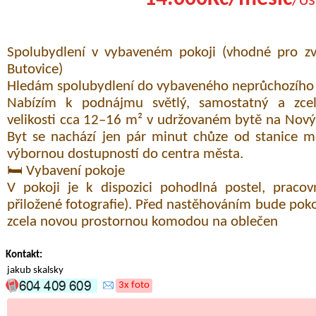
/os
Spolubydlení v vybaveném pokoji (vhodné pro zv
Butovice)
Hledám spolubydlení do vybaveného neprůchozího 
Nabízím k podnájmu světlý, samostatný a zce
velikosti cca 12–16 m² v udržovaném bytě na Novýc
Byt se nachází jen pár minut chůze od stanice m
výbornou dostupností do centra města.
🛏️ Vybavení pokoje
V pokoji je k dispozici pohodlná postel, pracovn
přiložené fotografie). Před nastěhováním bude po
zcela novou prostornou komodou na oblečen
Kontakt:
jakub skalsky
3x foto