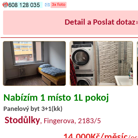
3x foto
Detail a Poslat dotaz
Nabízím 1 místo 1L pokoj
Panelový byt 3+1(kk)
Stodůlky
, Fingerova, 2183/5
14.000Kč/měsíc