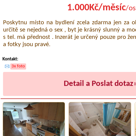
1.000Kč/měsíc
/os
Poskytnu místo na bydlení zcela zdarma jen za o
určitě se nejedná o sex , byt je krásný slunný a mo
s tel. má přednost . Inzerát je určený pouze pro ž
a fotky jsou pravé.
Kontakt:
3x foto
Detail a Poslat dotaz