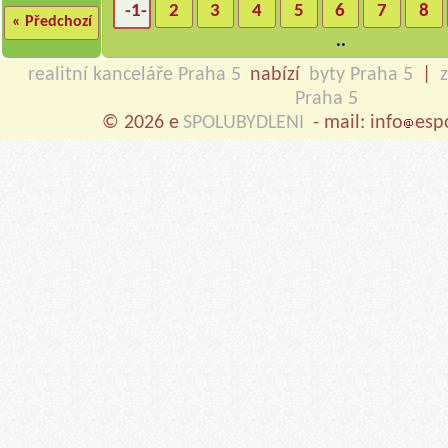
-1-
2
3
4
5
6
7
8
« Předchozí
..
realitní kanceláře Praha 5
nabízí
byty Praha 5
|
Praha 5
© 2026 e
SPOLUBYDLENI
- mail: info
esp