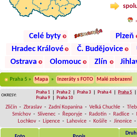
spolu
Celé byty
Plzeň
Hradec Králové
Č. Budějovice
Ostrava
Olomouc
Zlín
Jihla
Praha 5 »
Mapa
»
Inzeráty s FOTO
Malé zobrazení
Praha 1
|
Praha 2
|
Praha 3
|
Praha 4
|
Praha 5
OKRESY:
Praha 9
|
Praha 10
Zličín
-
Zbraslav
-
Zadní Kopanina
-
Velká Chuchle
-
Třeb
Smíchov
-
Slivenec
-
Řeporyje
-
Radotín
-
Radlice
-
Lochkov
-
Lipence
-
Lahovice
-
Košíře
-
Jinonice
Druh,
Foto
Popis