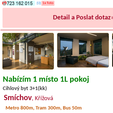
1x foto
Detail a Poslat dotaz
Nabízím 1 místo 1L pokoj
Cihlový byt 3+1(kk)
Smíchov
, Křížová
Metro 800m, Tram 300m, Bus 50m