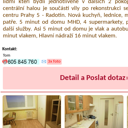
lidmi kteří bydlí jednotlivěně v dalších 2 poko
centrální halou je součástí vily po rekonstrukci 
centru Prahy 5 - Radotín. Nová kuchyň, lednice, 
patře. 5 minut od domu MHD, 4 supermarkety, p
další služby. Asi 5 minut od domu je vlak a autob
minut vlakem, Hlavní nádraží 16 minut vlakem.
Kontakt:
Tom
3x foto
Detail a Poslat dotaz