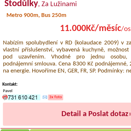
Stodůlky
, Za Lužinami
Metro 900m, Bus 250m
11.000Kč/měsíc
/os
Nabízím spolubydlení v RD (kolaudace 2009) v za
vlastní příslušenství, vybavená kuchyně, možnos
pod uzavřením. Vhodné pro jednu osobu, d
podnájemní smlouva. Cena 8300 Kč podnájemné, 2
na energie. Hovoříme EN, GER, FR, SP. Podmínky: ne
Kontakt:
Pavel
3x foto
Detail a Poslat dotaz