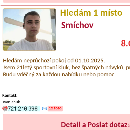
Hledám 1 místo
Smíchov
8.
Hledám neprůchozí pokoj od 01.10.2025.
Jsem 21letý sportovní kluk, bez špatných návyků, pr
Budu vděčný za každou nabídku nebo pomoc
Kontakt:
Ivan Zhuk
1x foto
Detail a Poslat dotaz