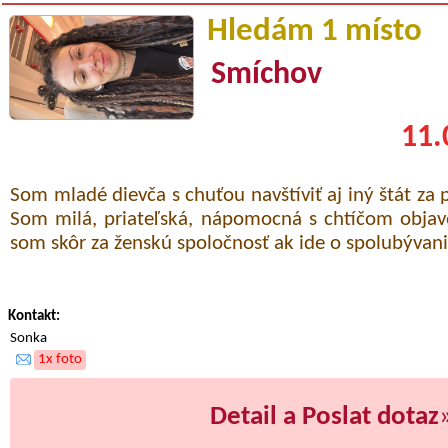
Hledám 1 místo
Smíchov
11.
Som mladé dievča s chuťou navštíviť aj iný štát za 
Som milá, priateľská, nápomocná s chtíčom objav
som skôr za ženskú spoločnosť ak ide o spolubývani
Kontakt:
Sonka
1x foto
Detail a Poslat dotaz