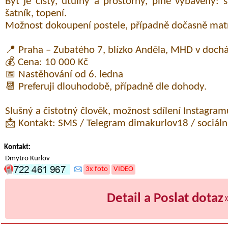
Byt je čistý, útulný a prostorný, plně vybavený: 
šatník, topení.
Možnost dokoupení postele, případně dočasně mat
📍 Praha – Zubatého 7, blízko Anděla, MHD v dochá
💰 Cena: 10 000 Kč
📅 Nastěhování od 6. ledna
📆 Preferuji dlouhodobě, případně dle dohody.
Slušný a čistotný člověk, možnost sdílení Instagram
📩 Kontakt: SMS / Telegram dimakurlov18 / sociální
Kontakt:
Dmytro Kurlov
3x foto
VIDEO
Detail a Poslat dotaz