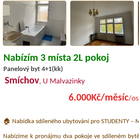
Nabízím 3 místa 2L pokoj
Panelový byt 4+1(kk)
Smíchov
, U Malvazinky
6.000Kč/měsíc
/os
🏠 Nabídka sdíleného ubytování pro STUDENTY – M
Nabízíme k pronájmu dva pokoje ve sdíleném bytě 