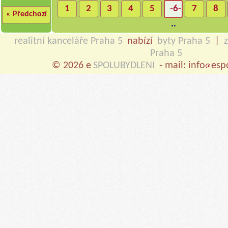
1
2
3
4
5
-6-
7
8
« Předchozí
..
realitní kanceláře Praha 5
nabízí
byty Praha 5
|
Praha 5
© 2026 e
SPOLUBYDLENI
- mail: info
esp