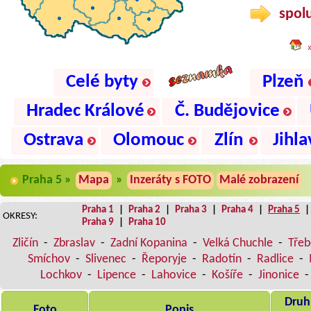
spolu
Celé byty
Plzeň
Hradec Králové
Č. Budějovice
Ostrava
Olomouc
Zlín
Jihla
Praha 5 »
Mapa
»
Inzeráty s FOTO
Malé zobrazení
Praha 1
|
Praha 2
|
Praha 3
|
Praha 4
|
Praha 5
OKRESY:
Praha 9
|
Praha 10
Zličín
-
Zbraslav
-
Zadní Kopanina
-
Velká Chuchle
-
Třeb
Smíchov
-
Slivenec
-
Řeporyje
-
Radotín
-
Radlice
-
Lochkov
-
Lipence
-
Lahovice
-
Košíře
-
Jinonice
Druh,
Foto
Popis