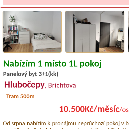
Nabízím 1 místo 1L pokoj
Panelový byt 3+1(kk)
Hlubočepy
, Brichtova
Tram 500m
10.500Kč/měsíc
/os
Od srpna nabízím k pronájmu neprůchozí pokoj v by