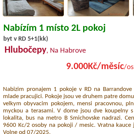
Nabízím 1 místo 2L pokoj
byt v RD 5+1(kk)
Hlubočepy
, Na Habrove
9.000Kč/měsíc
/os
Nabizim pronajem 1 pokoje v RD na Barrandove 
mlade pracujici. Pokoje jsou ve druhem patre domu. 
velkym obyvacim pokojem, mensi pracovnou, pln
myckou a terasami. V dome jsou dve koupelny s 
lokalita, bus na metro B Smichovske nadrazi. C
9600 Kc/2 osoby na pokoji / mesic. Vratna kauce 
Volne od 07/2025.