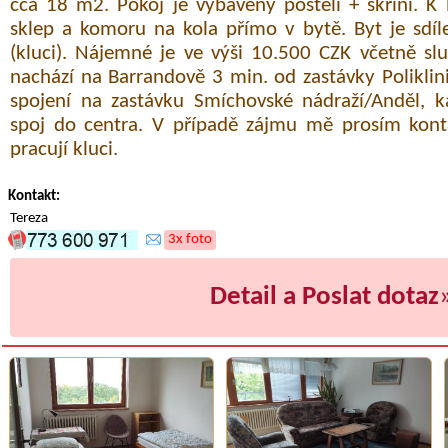
cca 18 m2. Pokoj je vybavený postelí + skříní. K
sklep a komoru na kola přímo v bytě. Byt je sdíl
(kluci). Nájemné je ve výši 10.500 CZK včetně slu
nachází na Barrandově 3 min. od zastávky Poliklin
spojení na zastávku Smíchovské nádraží/Anděl, 
spoj do centra. V případě zájmu mě prosím konta
pracují kluci.
Kontakt:
Tereza
3x foto
Detail a Poslat dotaz