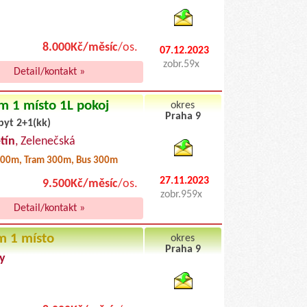
8.000Kč/měsíc
/os.
07.12.2023
zobr.59x
Detail/kontakt »
m 1 místo 1L pokoj
okres
Praha 9
byt 2+1(kk)
byty pronajem
tín
, Zelenečská
00m, Tram 300m, Bus 300m
27.11.2023
9.500Kč/měsíc
/os.
zobr.959x
Detail/kontakt »
m 1 místo
okres
Praha 9
y
byty podnajem