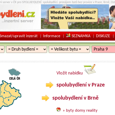
tní server v ČR pro SPOLUBYDLENÍ, spolubydlící, pronájem bytů bez provize v Praze, Brně, Ost
Smazat/upravit inzerát
Informace
SEZNAMKA
DISKUZE
|
|
|
|
Vložit nabídku
spolubydlení v Praze
spolubydlení v Brně
» byty domy reality