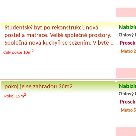
Nabízí
Studentský byt po rekonstrukci, nová
postel a matrace. Velké společné prostory.
Cihlový 
Společná nová kuchyň se sezením. V bytě ..
Prosek
2
Metro 2
Celý pokoj
10m
Nabízí
pokoj je se zahradou 36m2
Cihlový 
2
Pokoj 15m
Prosek
Metro 5