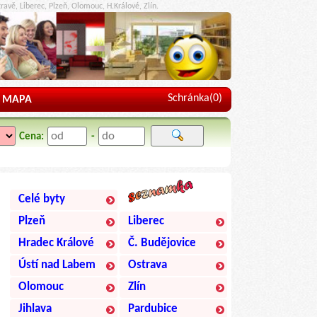
ravě, Liberec, Plzeň, Olomouc, H.Králové, Zlín.
Schránka(
0
)
MAPA
Cena:
-
Celé byty
Plzeň
Liberec
Hradec Králové
Č. Budějovice
Ústí nad Labem
Ostrava
Olomouc
Zlín
Jihlava
Pardubice