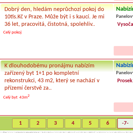
Nabízí
Dobrý den, hledám neprůchozí pokoj do
10tis.Kč v Praze. Může být i s kaucí. Je mi
Panelov
36 let, pracovitá, čistotná, spolehliv..
Vysoč
Celý pokoj
Nabízí
K dlouhodobému pronájmu nabízím
zařízený byt 1+1 po kompletní
Panelov
rekonstrukci, 43 m2, který se nachází v
Prosek
přízemí čerstvě za..
2
Celý byt
43m
1
2
3
4
5
6
-7-