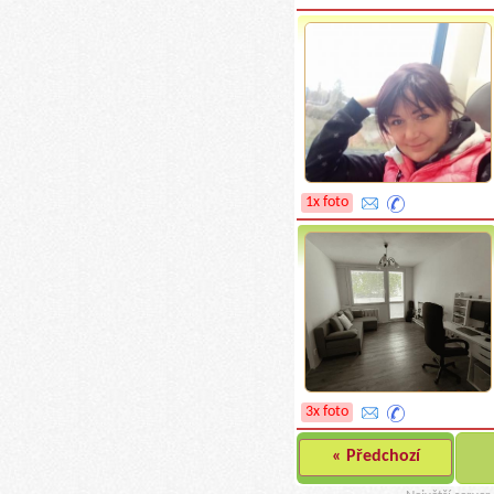
1x foto
3x foto
« Předchozí