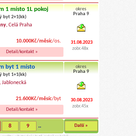
m 1 místo 1L pokoj
okres
Praha 9
ý byt 2+1(kk)
byty pronajem
any
, Celá Praha
10.000Kč/měsíc
/os.
31.08.2023
zobr.48x
Detail/kontakt »
m byt 1 místo
okres
Praha 9
ý byt 1+1(kk)
byty podnajem
, Jablonecká
21.600Kč/měsíc
/byt
30.08.2023
zobr.45x
Detail/kontakt »
8
9
..
Další »