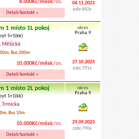
8.000Kč/měsíc
/os.
04.11.2023
zobr.842x
Detail/kontakt »
m 1 místo 1L pokoj
okres
Praha 9
byt 5+1(kk)
byty pronajem
, Měšická
00m, Bus 200m
27.10.2023
10.000Kč/měsíc
/os.
zobr.791x
Detail/kontakt »
m 1 místo 2L pokoj
okres
Praha 9
byt 1+1(kk)
byty podnajem
, Trmicka
0m, Bus 10m
29.09.2023
10.000Kč/měsíc
/os.
zobr.790x
Detail/kontakt »