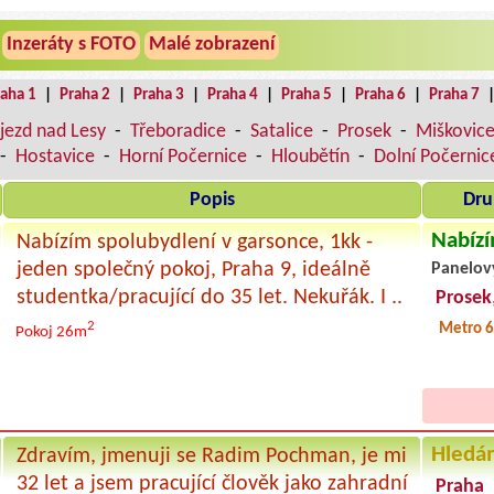
Inzeráty s FOTO
Malé zobrazení
raha 1
|
Praha 2
|
Praha 3
|
Praha 4
|
Praha 5
|
Praha 6
|
Praha 7
jezd nad Lesy
-
Třeboradice
-
Satalice
-
Prosek
-
Miškovic
-
Hostavice
-
Horní Počernice
-
Hloubětín
-
Dolní Počernic
Popis
Dru
Nabízí
Nabízím spolubydlení v garsonce, 1kk -
jeden společný pokoj, Praha 9, ideálně
Panelov
studentka/pracující do 35 let. Nekuřák. I ..
Prosek
2
Metro 
Pokoj 26m
Hledá
Zdravím, jmenuji se Radim Pochman, je mi
32 let a jsem pracující člověk jako zahradní
Praha