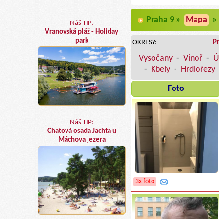
Praha 9 »
Mapa
»
Náš TIP:
Vranovská pláž - Holiday
park
OKRESY:
P
Vysočany
-
Vinoř
-
Ú
-
Kbely
-
Hrdlořezy
Foto
Náš TIP:
Chatová osada Jachta u
Máchova jezera
3x foto