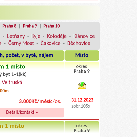
|
Praha 8
|
Praha 9
|
Praha 10
e
-
Letňany
-
Kyje
-
Koloděje
-
Klánovice
e
-
Černý Most
-
Čakovice
-
Běchovice
h, počet, v bytě, nájem
Místo
m 1 místo
okres
Praha 9
ý byt 1+1(kk)
byty pronajem
, Veltruská
600m
31.12.2023
3.000Kč/měsíc
/os.
zobr.105x
Detail/kontakt »
m 1 místo
okres
Praha 9
byty podnajem