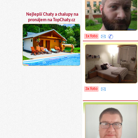
Nejlepší Chaty a chalupy na
pronájem na TopChaty.cz
1x foto
3x foto