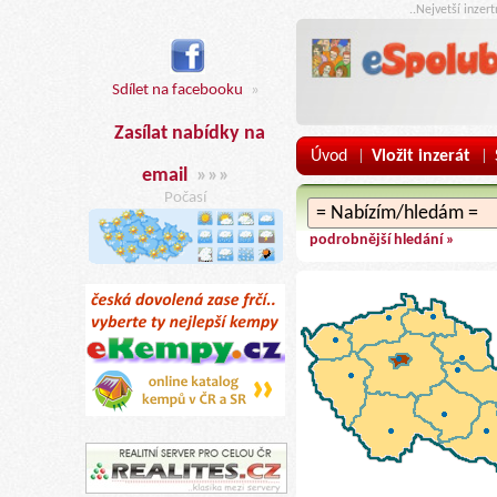
..Nejvetší inzer
Sdílet na facebooku
»
Zasílat nabídky na
Úvod
Vložit inzerát
|
|
email
»»»
Počasí
podrobnější hledání »