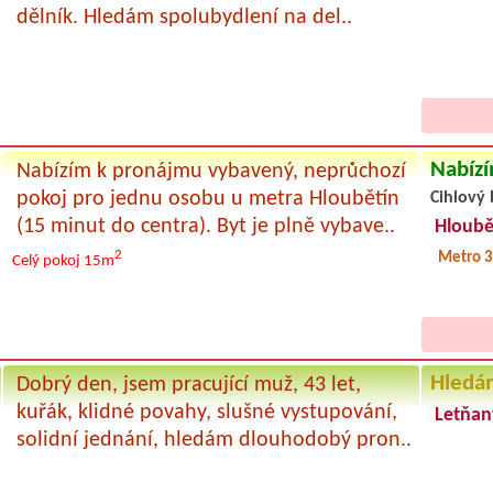
dělník. Hledám spolubydlení na del..
Nabízí
Nabízím k pronájmu vybavený, neprůchozí
pokoj pro jednu osobu u metra Hloubětín
Cihlový 
(15 minut do centra). Byt je plně vybave..
Hloubě
2
Metro 3
Celý pokoj
15m
Hledá
Dobrý den, jsem pracující muž, 43 let,
kuřák, klidné povahy, slušné vystupování,
Letňan
solidní jednání, hledám dlouhodobý pron..