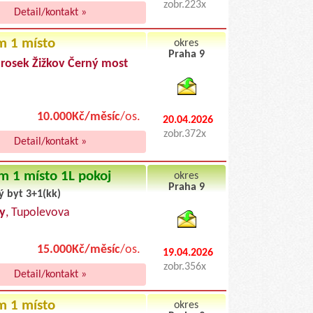
zobr.223x
Detail/kontakt »
m 1 místo
okres
Praha 9
Prosek Žižkov Černý most
byty pronajem
10.000Kč/měsíc
/os.
20.04.2026
zobr.372x
Detail/kontakt »
m 1 místo 1L pokoj
okres
Praha 9
ý byt 3+1(kk)
byty podnajem
y
, Tupolevova
15.000Kč/měsíc
/os.
19.04.2026
zobr.356x
Detail/kontakt »
m 1 místo
okres