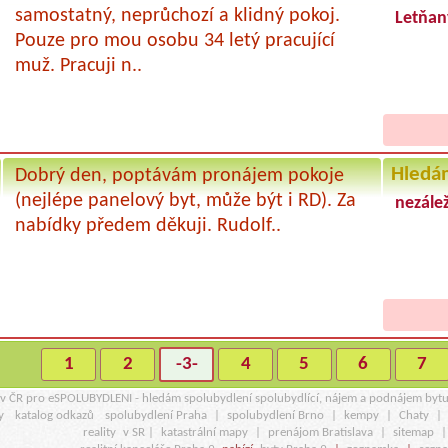
samostatný, neprůchozí a klidný pokoj.
Letňany
Pouze pro mou osobu 34 letý pracující
muž. Pracuji n..
Hledá
Dobrý den, poptávám pronájem pokoje
(nejlépe panelový byt, může být i RD). Za
nezálež
nabídky předem děkuji. Rudolf..
1
2
-3-
4
5
6
7
r v ČR pro eSPOLUBYDLENI - hledám spolubydlení spolubydlící, nájem a podnájem byt
y
katalog odkazů
spolubydlení Praha
|
spolubydlení Brno
|
kempy
|
Chaty
|
reality
v SR |
katastrální mapy
|
prenájom Bratislava
|
sitemap