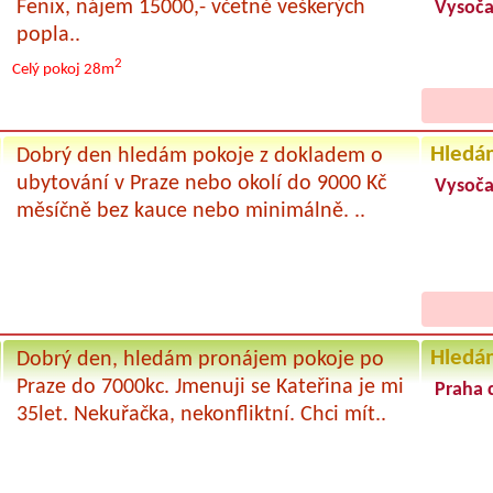
Fenix, nájem 15000,- včetně veškerých
Vysoč
popla..
2
Celý pokoj
28m
Hledá
Dobrý den hledám pokoje z dokladem o
ubytování v Praze nebo okolí do 9000 Kč
Vysoč
měsíčně bez kauce nebo minimálně. ..
Hledá
Dobrý den, hledám pronájem pokoje po
Praze do 7000kc. Jmenuji se Kateřina je mi
Praha 
35let. Nekuřačka, nekonfliktní. Chci mít..