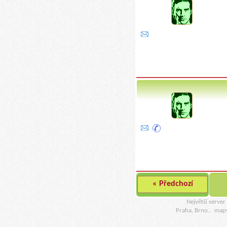
« Předchozí
Největší serve
Praha, Brno..
map