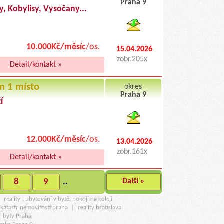
Praha 9
, Kobylisy, Vysočany...
byty pronajem
10.000Kč/měsíc
/os.
15.04.2026
zobr.205x
Detail/kontakt »
m 1 místo
okres
Praha 9
í
byty podnajem
12.000Kč/měsíc
/os.
13.04.2026
zobr.161x
Detail/kontakt »
8
9
..
Další »
u
reality
, ubytování v bytě, pokoji na koleji
katastr nemovitostí praha
|
reality bratislava
|
byty Praha