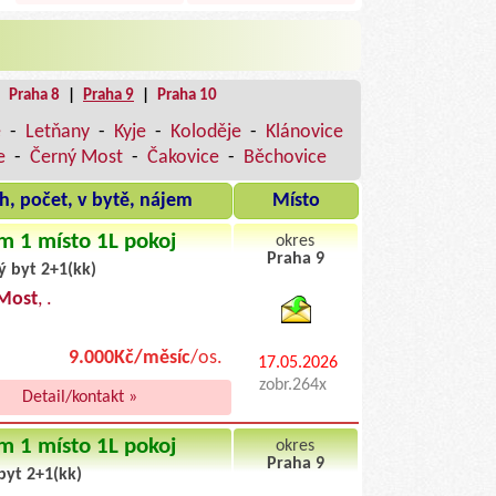
|
Praha 8
|
Praha 9
|
Praha 10
e
-
Letňany
-
Kyje
-
Koloděje
-
Klánovice
e
-
Černý Most
-
Čakovice
-
Běchovice
h, počet, v bytě, nájem
Místo
m 1 místo 1L pokoj
okres
Praha 9
ý byt 2+1(kk)
byty pronajem
Most
, .
9.000Kč/měsíc
/os.
17.05.2026
zobr.264x
Detail/kontakt »
m 1 místo 1L pokoj
okres
Praha 9
byt 2+1(kk)
byty podnajem