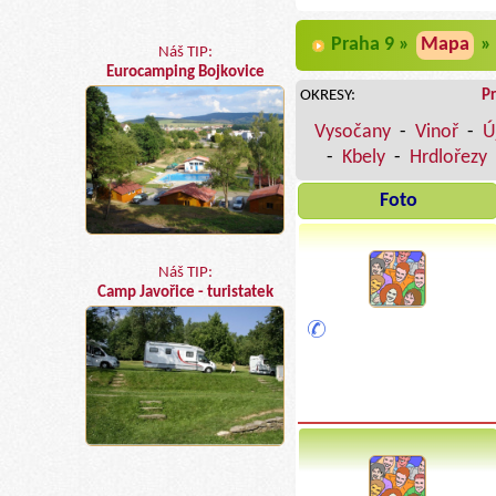
Praha 9 »
Mapa
»
Náš TIP:
Eurocamping Bojkovice
OKRESY:
P
Vysočany
-
Vinoř
-
Ú
-
Kbely
-
Hrdlořezy
Foto
Náš TIP:
Camp Javořice - turistatek