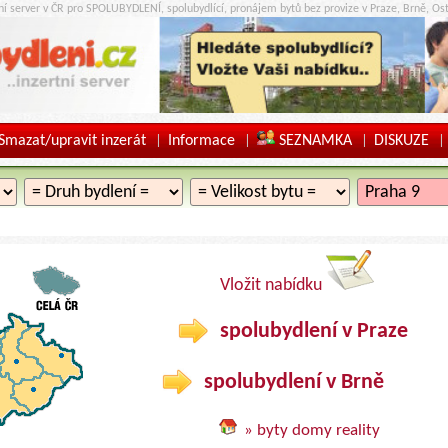
tní server v ČR pro SPOLUBYDLENÍ, spolubydlící, pronájem bytů bez provize v Praze, Brně, Ost
Smazat/upravit inzerát
Informace
SEZNAMKA
DISKUZE
|
|
|
|
Vložit nabídku
spolubydlení v Praze
spolubydlení v Brně
» byty domy reality