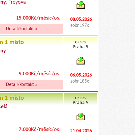
any
, Freyova
15.000Kč/měsíc
/os.
08.05.2026
zobr.197x
Detail/kontakt »
m 1 místo
okres
Praha 9
any
byty pronajem
9.000Kč/měsíc
/os.
06.05.2026
zobr.185x
Detail/kontakt »
m 1 místo
okres
Praha 9
celá
byty podnajem
7.000Kč/měsíc
/os.
21.04.2026