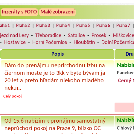
Inzeráty s FOTO
Malé zobrazení
raha 1
|
Praha 2
|
Praha 3
|
Praha 4
|
Praha 5
|
Praha 6
|
Praha 7
jezd nad Lesy
-
Třeboradice
-
Satalice
-
Prosek
-
Miškovic
-
Hostavice
-
Horní Počernice
-
Hloubětín
-
Dolní Počernic
Popis
Dru
Nabízí
Dám do prenájmu neprirchodnu izbu na
čiernom moste je to 3kk v byte bývam ja
Panelov
20 let a preto hľadám niekoho mladého
Černý 
nekur..
Celý pokoj
Nabízí
Od 15.6 nabízím k pronájmu samostatný
neprůchozí pokoj na Praze 9, blízko OC
Cihlový 