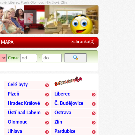
ravě, Liberec, Plzeň, Olomouc, H.Králové, Zlín.
Schránka(
0
)
MAPA
Cena:
-
Celé byty
Plzeň
Liberec
Hradec Králové
Č. Budějovice
Ústí nad Labem
Ostrava
Olomouc
Zlín
Jihlava
Pardubice