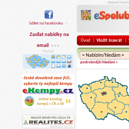
..Nejvetší inzer
Sdílet na facebooku
»
Zasílat nabídky na
Úvod
Vložit inzerát
|
|
email
»»»
Počasí
podrobnější hledání »