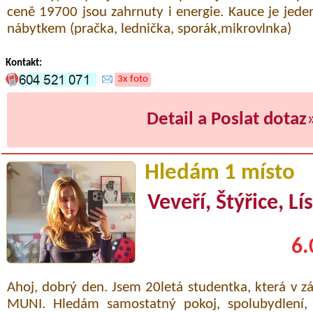
ceně 19700 jsou zahrnuty i energie. Kauce je jede
nábytkem (pračka, lednička, sporák,mikrovlnka)
Kontakt:
3x foto
Detail a Poslat dotaz
Hledám 1 místo
Veveří, Štýřice, Lí
6.
Ahoj, dobrý den. Jsem 20letá studentka, která v 
MUNI. Hledám samostatný pokoj, spolubydlení, 