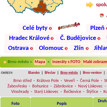
spolu
Celé byty
Plzeň
Hradec Králové
Č. Budějovice
Ostrava
Olomouc
Zlín
Jihla
Brno-město »
Mapa
»
Inzeráty s FOTO
Malé zobraze
OKRESY:
Blansko
|
Břeclav
|
Brno-město
|
Brno-venkov
|
Brno střed
-
Královo Pole
-
Veveří
-
Černá Pole
-
S
Žabovřesky
-
Bohunice
-
Zábrdovice
-
Nový Lískovec
-
Vinohrady
-
Starý Lískovec
-
Řečkovice
-
Štýřice
-
K
Druh,
Foto
Popis