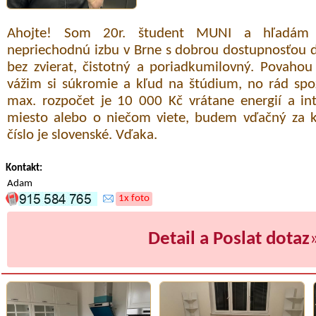
Ahojte! Som 20r. študent MUNI a hľadám 
nepriechodnú izbu v Brne s dobrou dostupnosťou d
bez zvierat, čistotný a poriadkumilovný. Povahou
vážim si súkromie a kľud na štúdium, no rád sp
max. rozpočet je 10 000 Kč vrátane energií a in
miesto alebo o niečom viete, budem vďačný za k
číslo je slovenské. Vďaka.
Kontakt:
Adam
1x foto
Detail a Poslat dotaz