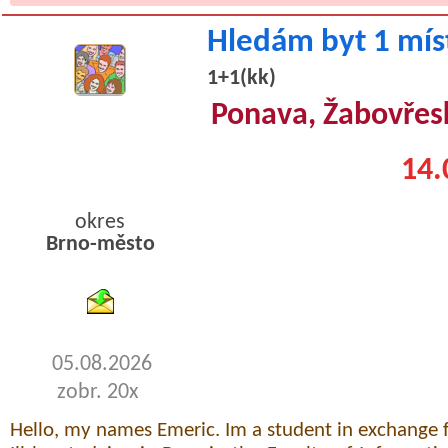
Hledám byt 1 mís
1+1(kk)
Ponava, Žabovřes
14.
okres
Brno-město
byty podnajem
05.08.2026
zobr. 20x
Hello, my names Emeric. Im a student in exchange f