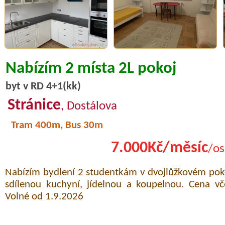
Nabízím 2 místa 2L pokoj
byt v RD 4+1(kk)
Stránice
, Dostálova
Tram 400m, Bus 30m
7.000Kč/měsíc
/os
Nabízím bydlení 2 studentkám v dvojlůžkovém pok
sdílenou kuchyní, jídelnou a koupelnou. Cena vče
Volné od 1.9.2026