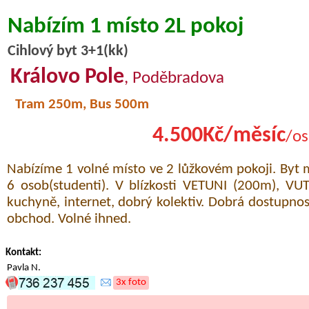
Nabízím 1 místo 2L pokoj
Cihlový byt 3+1(kk)
Královo Pole
, Poděbradova
Tram 250m, Bus 500m
4.500Kč/měsíc
/os
Nabízíme 1 volné místo ve 2 lůžkovém pokoji. Byt 
6 osob(studenti). V blízkosti VETUNI (200m), VU
kuchyně, internet, dobrý kolektiv. Dobrá dostupn
obchod. Volné ihned.
Kontakt:
Pavla N.
3x foto