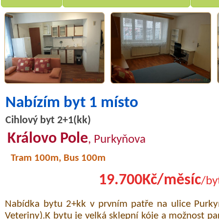
Nabízím byt 1 místo
Cihlový byt 2+1(kk)
Královo Pole
, Purkyňova
Tram 100m, Bus 100m
19.700Kč/měsíc
/by
Nabídka bytu 2+kk v prvním patře na ulice Purk
Veteriny).K bytu je velká sklepní kóje a možnost pa