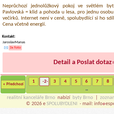
Neprůchozí jednolůžkový pokoj ve světlém by
Pavlovská = klid a pohoda u lesa, pro jednu osobu
večírků. Internet není v ceně, spolubydlící si ho sdí
Cena včetně energií.
Kontakt:
JaroslavManas
3x foto
Detail a Poslat dotaz
1
-2-
3
4
5
6
7
8
« Předchozí
..
realitní kanceláře Brno
nabízí
byty Brno
|
zozna
© 2026 e
SPOLUBYDLENI
- mail: info
esp