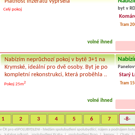
Nabízí
Platnost inzerátu vypršela
byt v RD
Celý pokoj
Komár
Tram 20
volné ihned
Nabízí
Nabízím neprůchozí pokoj v bytě 3+1 na
Krymské, ideální pro dvě osoby. Byt je po
Panelov
kompletní rekonstrukci, která proběhla ..
Starý L
2
Tram 15
Pokoj 25m
volné ihned
1
2
3
4
5
6
7
-8-
r v ČR pro eSPOLUBYDLENI - hledám spolubydlení spolubydlící, nájem a podnájem byt
y
katalog odkazů
spolubydlení Praha
|
spolubydlení Brno
|
kempy
|
Chaty
|