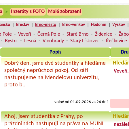
a
»
Inzeráty s FOTO
Malé zobrazení
lansko
|
Břeclav
|
Brno-město
|
Brno-venkov
|
Hodonín
|
Vyškov
o Pole
-
Veveří
-
Černá Pole
-
Staré Brno
-
Židenice
-
Žabo
-
Bystrc
-
Lesná
-
Vinohrady
-
Starý Lískovec
-
Řečkovice
Popis
Dru
Hledá
Dobrý den, jsme dvě studentky a hledáme
společný neprůchozí pokoj. Od září
Veveří
nastupujeme na Mendelovu univerzitu,
proto b..
volné od 01.09.2026 za 24 dní
Hledá
Ahoj, jsem studentka z Prahy, po
prázdninách nastupuji na práva na MUNI.
nezálež