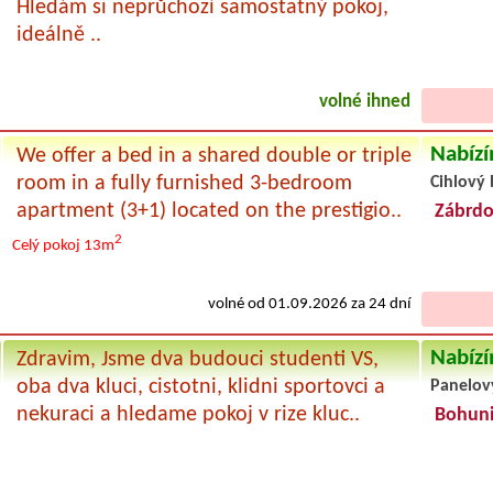
Hledám si neprůchozí samostatný pokoj,
ideálně ..
volné ihned
Nabízí
We offer a bed in a shared double or triple
room in a fully furnished 3-bedroom
Cihlový 
apartment (3+1) located on the prestigio..
Zábrdo
2
Celý pokoj
13m
volné od 01.09.2026 za 24 dní
Nabízí
Zdravim, Jsme dva budouci studenti VS,
oba dva kluci, cistotni, klidni sportovci a
Panelov
nekuraci a hledame pokoj v rize kluc..
Bohun