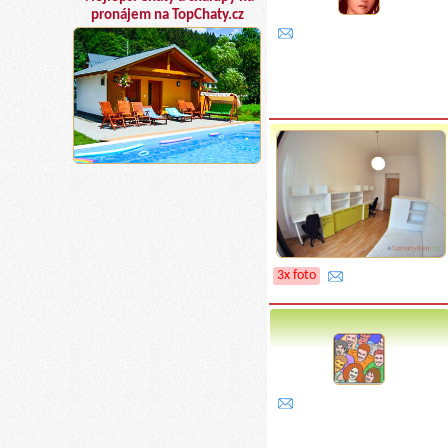
pronájem na TopChaty.cz
3x foto