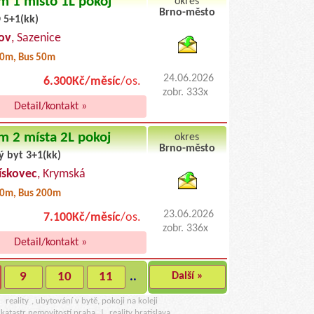
m 1 místo 1L pokoj
okres
Brno-město
 5+1(kk)
byty pronajem
ov
, Sazenice
0m, Bus 50m
24.06.2026
6.300Kč/měsíc
/os.
zobr. 333x
Detail/kontakt »
m 2 místa 2L pokoj
okres
Brno-město
ý byt 3+1(kk)
byty podnajem
ískovec
, Krymská
0m, Bus 200m
23.06.2026
7.100Kč/měsíc
/os.
zobr. 336x
Detail/kontakt »
9
10
11
..
Další »
u
reality
, ubytování v bytě, pokoji na koleji
katastr nemovitostí praha
|
reality bratislava