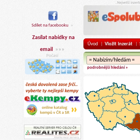
..Nejvetší inzer
Sdílet na facebooku
»
Zasílat nabídky na
Úvod
Vložit inzerát
|
|
email
»»»
Počasí
podrobnější hledání »