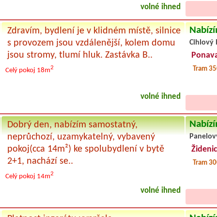
volné ihned
Nabízí
Zdravím, bydlení je v klidném místě, silnice
s provozem jsou vzdálenější, kolem domu
Cihlový 
jsou stromy, tlumí hluk. Zastávka B..
Ponav
2
Tram 35
Celý pokoj
18m
volné ihned
Nabízí
Dobrý den, nabízím samostatný,
neprůchozí, uzamykatelný, vybavený
Panelov
pokoj(cca 14m²) ke spolubydlení v bytě
Žideni
2+1, nachází se..
Tram 30
2
Celý pokoj
14m
volné ihned