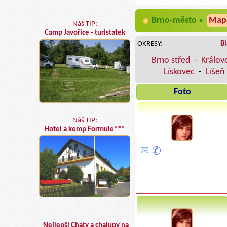
Brno-město »
Map
Náš TIP:
Camp Javořice - turistatek
OKRESY:
B
Brno střed
-
Králov
Lískovec
-
Líšeň
Foto
Náš TIP:
Hotel a kemp Formule***
Nejlepší Chaty a chalupy na