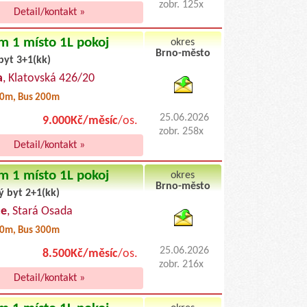
zobr. 125x
Detail/kontakt »
m 1 místo 1L pokoj
okres
Brno-město
byt 3+1(kk)
byty pronajem
a
, Klatovská 426/20
0m, Bus 200m
25.06.2026
9.000Kč/měsíc
/os.
zobr. 258x
Detail/kontakt »
m 1 místo 1L pokoj
okres
Brno-město
ý byt 2+1(kk)
byty podnajem
ce
, Stará Osada
0m, Bus 300m
25.06.2026
8.500Kč/měsíc
/os.
zobr. 216x
Detail/kontakt »