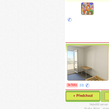
3x foto
« Předchozí
Největší serve
Praha, Brno..
map