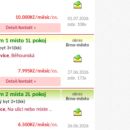
10.000Kč/měsíc
/os.
01.07.2026
zobr. 108x
Detail/kontakt »
m 1 místo 1L pokoj
okres
Brno-město
byt 3+1(kk)
byty pronajem
vice
, Běhounská
7.995Kč/měsíc
/os.
27.06.2026
zobr. 173x
Detail/kontakt »
m 2 místa 2L pokoj
okres
Brno-město
ý byt 2+1(kk)
byty podnajem
ice
, Na ulici nebo miste ..
6.500Kč/měsíc
/os.
26.06.2026