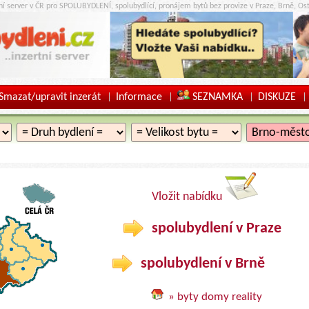
tní server v ČR pro SPOLUBYDLENÍ, spolubydlící, pronájem bytů bez provize v Praze, Brně, Ost
Smazat/upravit inzerát
Informace
SEZNAMKA
DISKUZE
|
|
|
|
Vložit nabídku
spolubydlení v Praze
spolubydlení v Brně
» byty domy reality