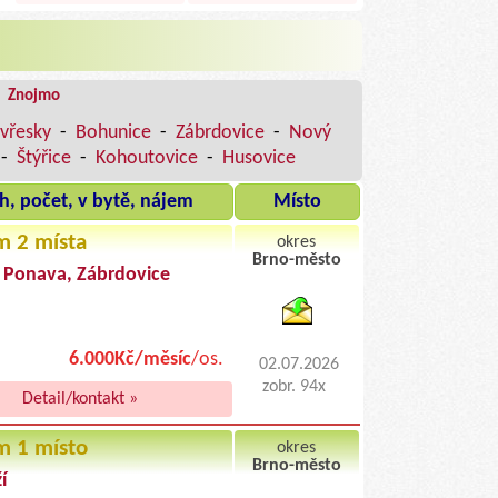
|
Znojmo
vřesky
-
Bohunice
-
Zábrdovice
-
Nový
-
Štýřice
-
Kohoutovice
-
Husovice
h, počet, v bytě, nájem
Místo
m 2 místa
okres
Brno-město
, Ponava, Zábrdovice
byty pronajem
6.000Kč/měsíc
/os.
02.07.2026
zobr. 94x
Detail/kontakt »
m 1 místo
okres
Brno-město
í
byty podnajem