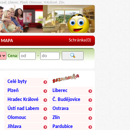
ravě, Liberec, Plzeň, Olomouc, H.Králové, Zlín.
Schránka(
0
)
MAPA
Cena:
-
Celé byty
Plzeň
Liberec
Hradec Králové
Č. Budějovice
Ústí nad Labem
Ostrava
Olomouc
Zlín
Jihlava
Pardubice