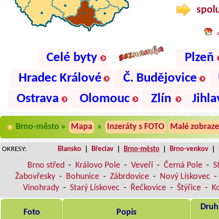
spolu
Celé byty
Plzeň
Hradec Králové
Č. Budějovice
Ostrava
Olomouc
Zlín
Jihla
Brno-město »
Mapa
»
Inzeráty s FOTO
Malé zobraze
OKRESY:
Blansko
|
Břeclav
|
Brno-město
|
Brno-venkov
|
Brno střed
-
Královo Pole
-
Veveří
-
Černá Pole
-
S
Žabovřesky
-
Bohunice
-
Zábrdovice
-
Nový Lískovec
-
Vinohrady
-
Starý Lískovec
-
Řečkovice
-
Štýřice
-
K
Druh,
Foto
Popis