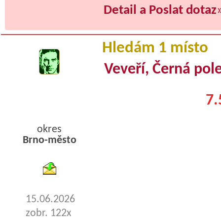
Detail a Poslat dotaz
Hledám 1 místo
Veveří, Černá pole
7.
okres
Brno-město
byty pronajem
15.06.2026
zobr. 122x