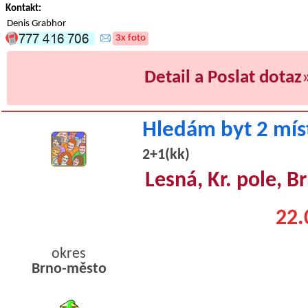
Kontakt:
Denis Grabhor
3x foto
Detail a Poslat dotaz
Hledám byt 2 mís
2+1(kk)
Lesná, Kr. pole, 
22.
okres
Brno-město
byty podnajem