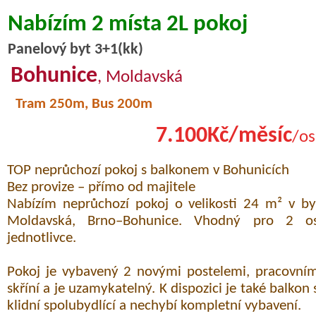
Nabízím 2 místa 2L pokoj
Panelový byt 3+1(kk)
Bohunice
, Moldavská
Tram 250m, Bus 200m
7.100Kč/měsíc
/os
TOP neprůchozí pokoj s balkonem v Bohunicích
Bez provize – přímo od majitele
Nabízím neprůchozí pokoj o velikosti 24 m² v byt
Moldavská, Brno–Bohunice. Vhodný pro 2 os
jednotlivce.
Pokoj je vybavený 2 novými postelemi, pracovními
skříní a je uzamykatelný. K dispozici je také balkon
klidní spolubydlící a nechybí kompletní vybavení.