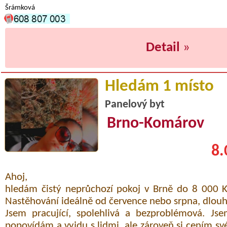
Šrámková
Detail
»
Hledám 1 místo
Panelový byt
Brno-Komárov
8.
Ahoj,
hledám čistý neprůchozí pokoj v Brně do 8 000 K
Nastěhování ideálně od července nebo srpna, dlou
Jsem pracující, spolehlivá a bezproblémová. Jse
popovídám a vyjdu s lidmi, ale zároveň si cením s