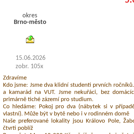
5.
okres
Brno-město
byty podnajem
15.06.2026
zobr. 105x
Zdravíme
Kdo jsme: Jsme dva klidní studenti prvních ročníků
a kamarád na VUT. Jsme nekuřáci, bez domácí
primárně tiché zázemí pro studium.
Co hledáme: Pokoj pro dva (nábytek si v případě
vlastní). Může být v bytě nebo i v rodinném domě
Naše preferované lokality jsou Královo Pole, Ža
čtvrti poblíž