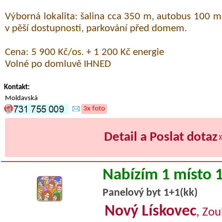
Výborná lokalita: šalina cca 350 m, autobus 100 
v pěší dostupnosti, parkování před domem.
Cena: 5 900 Kč/os. + 1 200 Kč energie
Volné po domluvě IHNED
Kontakt:
Moldavská
3x foto
Detail a Poslat dotaz
Nabízím 1 místo 
Panelový byt 1+1(kk)
Nový Lískovec
, Zo