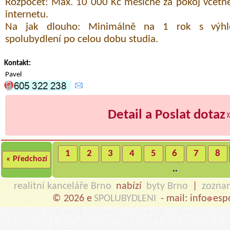
Rozpočet: Max. 10 000 Kč měsíčně za pokoj včetně 
internetu.
Na jak dlouho: Minimálně na 1 rok s výh
spolubydlení po celou dobu studia.
Kontakt:
Pavel
Detail a Poslat dotaz
1
2
3
4
5
6
7
8
« Předchozí
..
realitní kanceláře Brno
nabízí
byty Brno
|
zozna
© 2026 e
SPOLUBYDLENI
- mail: info
esp