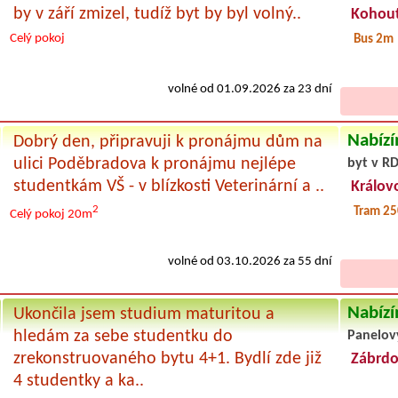
by v září zmizel, tudíž byt by byl volný..
Kohout
Celý pokoj
Bus 2m
volné od 01.09.2026 za 23 dní
Nabízí
Dobrý den, připravuji k pronájmu dům na
ulici Poděbradova k pronájmu nejlépe
byt v RD
studentkám VŠ - v blízkosti Veterinární a ..
Králov
2
Tram 2
Celý pokoj
20m
volné od 03.10.2026 za 55 dní
Nabízí
Ukončila jsem studium maturitou a
hledám za sebe studentku do
Panelov
zrekonstruovaného bytu 4+1. Bydlí zde již
Zábrdo
4 studentky a ka..