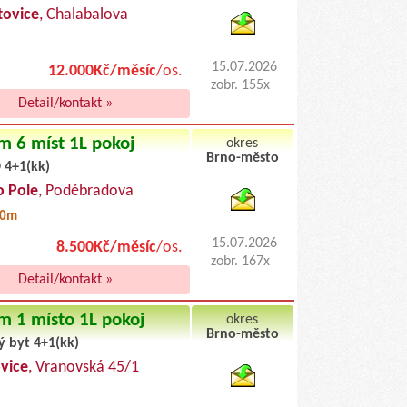
ovice
, Chalabalova
15.07.2026
12.000Kč/měsíc
/os.
zobr. 155x
Detail/kontakt »
m 6 míst 1L pokoj
okres
Brno-město
 4+1(kk)
byty pronajem
o Pole
, Poděbradova
50m
15.07.2026
8.500Kč/měsíc
/os.
zobr. 167x
Detail/kontakt »
m 1 místo 1L pokoj
okres
Brno-město
ý byt 4+1(kk)
byty podnajem
vice
, Vranovská 45/1