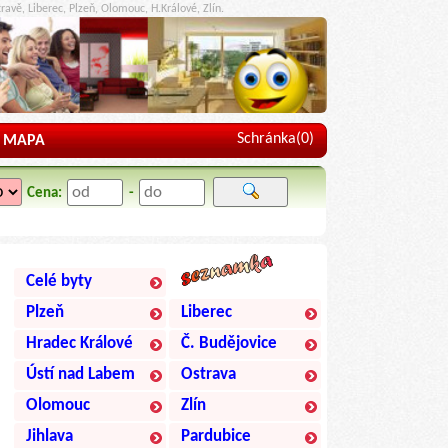
ravě, Liberec, Plzeň, Olomouc, H.Králové, Zlín.
Schránka(
0
)
MAPA
Cena:
-
Celé byty
Plzeň
Liberec
Hradec Králové
Č. Budějovice
Ústí nad Labem
Ostrava
Olomouc
Zlín
Jihlava
Pardubice