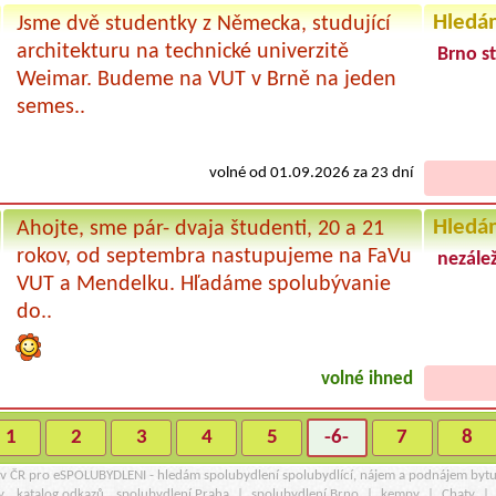
Hledá
Jsme dvě studentky z Německa, studující
architekturu na technické univerzitě
Brno st
Weimar. Budeme na VUT v Brně na jeden
semes..
volné od 01.09.2026 za 23 dní
Hledá
Ahojte, sme pár- dvaja študenti, 20 a 21
rokov, od septembra nastupujeme na FaVu
nezálež
VUT a Mendelku. Hľadáme spolubývanie
do..
volné ihned
1
2
3
4
5
-6-
7
8
r v ČR pro eSPOLUBYDLENI - hledám spolubydlení spolubydlící, nájem a podnájem byt
y
katalog odkazů
spolubydlení Praha
|
spolubydlení Brno
|
kempy
|
Chaty
|