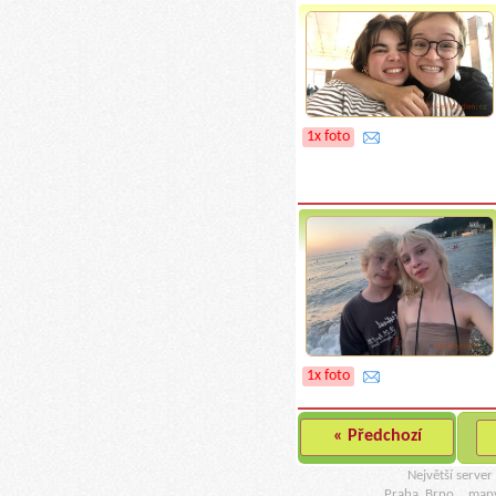
1x foto
1x foto
« Předchozí
Největší serve
Praha, Brno..
map