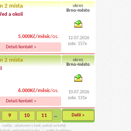
m 2 místa
okres
Brno-město
řed a okolí
byty pronajem
5.000Kč/měsíc
/os.
12.07.2026
zobr. 157x
Detail/kontakt »
m 2 místa
okres
Brno-město
í
byty podnajem
6.000Kč/měsíc
/os.
10.07.2026
zobr. 131x
Detail/kontakt »
9
10
11
..
Další »
u
reality
, ubytování v bytě, pokoji na koleji
katastr nemovitostí praha
|
reality bratislava