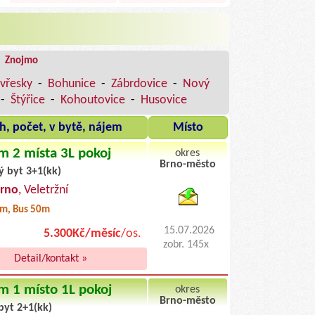
|
Znojmo
vřesky
-
Bohunice
-
Zábrdovice
-
Nový
-
Štýřice
-
Kohoutovice
-
Husovice
h, počet, v bytě, nájem
Místo
m 2 místa 3L pokoj
okres
Brno-město
ý byt 3+1(kk)
byty pronajem
Brno
, Veletržní
m, Bus 50m
15.07.2026
5.300Kč/měsíc
/os.
zobr. 145x
Detail/kontakt »
m 1 místo 1L pokoj
okres
Brno-město
byt 2+1(kk)
byty podnajem