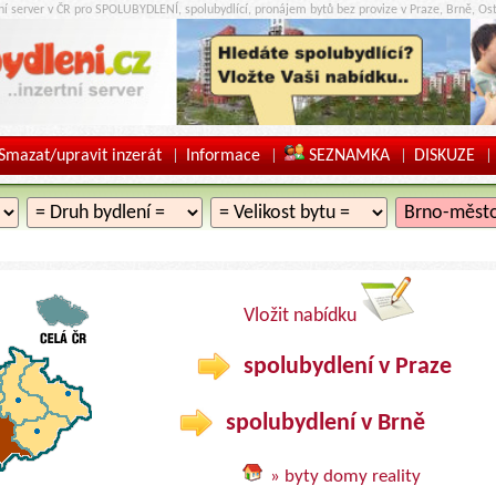
tní server v ČR pro SPOLUBYDLENÍ, spolubydlící, pronájem bytů bez provize v Praze, Brně, Ost
Smazat/upravit inzerát
Informace
SEZNAMKA
DISKUZE
|
|
|
|
Vložit nabídku
spolubydlení v Praze
spolubydlení v Brně
» byty domy reality