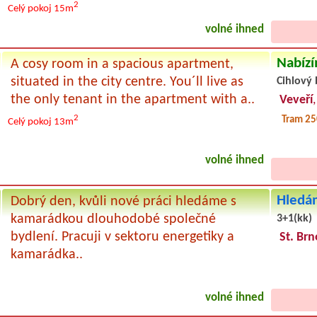
2
Celý pokoj
15m
volné ihned
Nabízí
A cosy room in a spacious apartment,
situated in the city centre. You´ll live as
Cihlový 
the only tenant in the apartment with a..
Veveří
2
Tram 2
Celý pokoj
13m
volné ihned
Hledám
Dobrý den, kvůli nové práci hledáme s
kamarádkou dlouhodobé společné
3+1(kk)
bydlení. Pracuji v sektoru energetiky a
St. Brn
kamarádka..
volné ihned