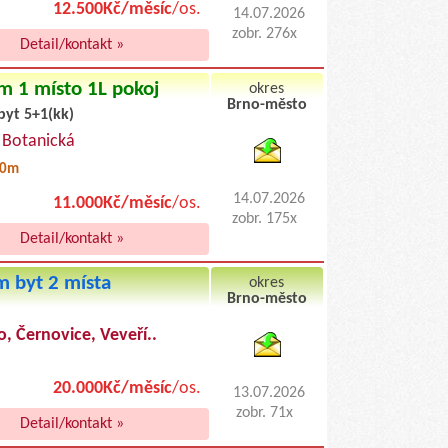
12.500Kč/měsíc
/os.
14.07.2026
zobr. 276x
Detail/kontakt »
m 1 místo 1L pokoj
okres
Brno-město
byt 5+1(kk)
byty pronajem
, Botanická
50m
14.07.2026
11.000Kč/měsíc
/os.
zobr. 175x
Detail/kontakt »
 byt 2 místa
okres
Brno-město
byty podnajem
o, Černovice, Veveří..
20.000Kč/měsíc
/os.
13.07.2026
zobr. 71x
Detail/kontakt »