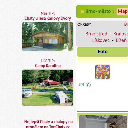
Brno-město »
Map
Náš TIP:
Chaty u lesa Karlovy Dvory
OKRESY:
B
Brno střed
-
Králov
Lískovec
-
Líšeň
Foto
Náš TIP:
Camp Karolina
Nejlepší Chaty a chalupy na
pronájem na TopChaty.cz