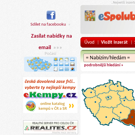
..Nejvetší inzer
Sdílet na facebooku
»
Zasílat nabídky na
Úvod
Vložit inzerát
|
|
email
»»»
Počasí
podrobnější hledání »