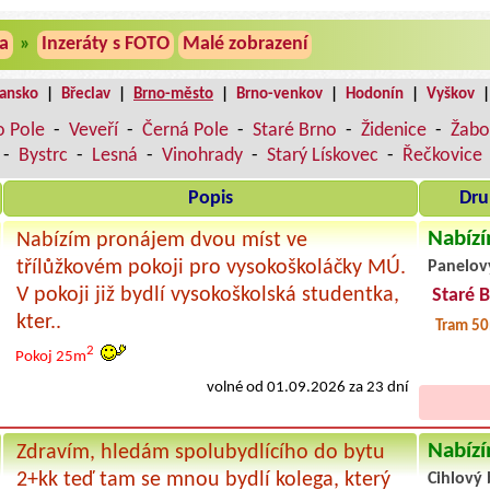
a
»
Inzeráty s FOTO
Malé zobrazení
lansko
|
Břeclav
|
Brno-město
|
Brno-venkov
|
Hodonín
|
Vyškov
o Pole
-
Veveří
-
Černá Pole
-
Staré Brno
-
Židenice
-
Žabo
-
Bystrc
-
Lesná
-
Vinohrady
-
Starý Lískovec
-
Řečkovice
Popis
Dru
Nabízí
Nabízím pronájem dvou míst ve
třílůžkovém pokoji pro vysokoškoláčky MÚ.
Panelov
V pokoji již bydlí vysokoškolská studentka,
Staré 
kter..
Tram 50
2
Pokoj 25m
volné od 01.09.2026 za 23 dní
Nabízí
Zdravím, hledám spolubydlícího do bytu
2+kk teď tam se mnou bydlí kolega, který
Cihlový 