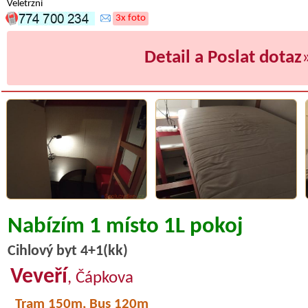
Veletrzni
3x foto
Detail a Poslat dotaz
Nabízím 1 místo 1L pokoj
Cihlový byt 4+1(kk)
Veveří
, Čápkova
Tram 150m, Bus 120m