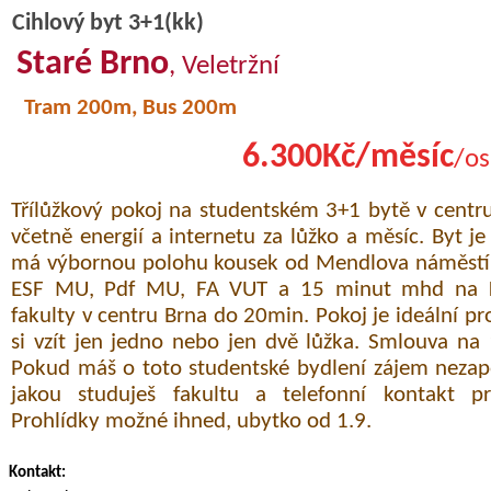
Cihlový byt 3+1(kk)
Staré Brno
, Veletržní
Tram 200m, Bus 200m
6.300Kč/měsíc
/os
Třílůžkový pokoj na studentském 3+1 bytě v centr
včetně energií a internetu za lůžko a měsíc. Byt 
má výbornou polohu kousek od Mendlova náměstí,
ESF MU, Pdf MU, FA VUT a 15 minut mhd na 
fakulty v centru Brna do 20min. Pokoj je ideální pro
si vzít jen jedno nebo jen dvě lůžka. Smlouva n
Pokud máš o toto studentské bydlení zájem neza
jakou studuješ fakultu a telefonní kontakt p
Prohlídky možné ihned, ubytko od 1.9.
Kontakt: