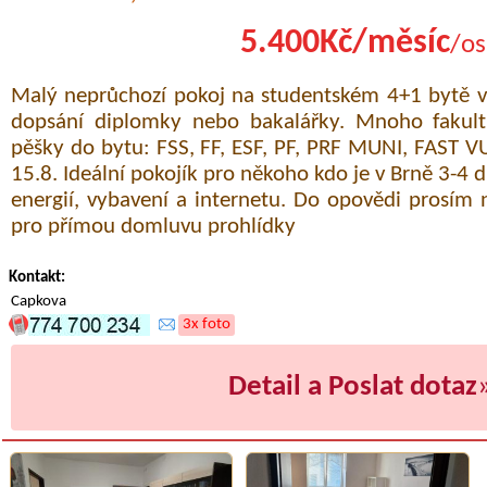
5.400Kč/měsíc
/os
Malý neprůchozí pokoj na studentském 4+1 bytě v 
dopsání diplomky nebo bakalářky. Mnoho faku
pěšky do bytu: FSS, FF, ESF, PF, PRF MUNI, FAST V
15.8. Ideální pokojík pro někoho kdo je v Brně 3-4 
energií, vybavení a internetu. Do opovědi prosím n
pro přímou domluvu prohlídky
Kontakt:
Capkova
3x foto
Detail a Poslat dotaz