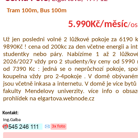
Tram 100m, Bus 100m
5.990Kč/měsíc
/os
Už jen posledni volné 2 lůžkové pokoje za 6190 
9890Kč ! cena od 200kc za den včetne energii a int
studentky nebo páry. Nabízíme 1 až 2 lůžkov
2026/2027 vždy pro 2 studenty/ky ceny od 5990 n
od 7390 Kc : jedná se o neprůchozí pokoje, sp
koupelna vždy pro 2-4pokoje . V domě obývaném
jsou včetně inkasa a internetu. V domě je více bytů 
fakulty Mendelovy univerzity. více info o obsaz
prohlídek na elgartova.webnode.cz
Kontakt:
Ing.Galba
3x foto