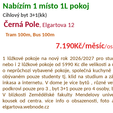
Nabízím 1 místo 1L pokoj
Cihlový byt 3+1(kk)
Černá Pole
, Elgartova 12
Tram 100m, Bus 100m
7.190Kč/měsíc
/os
1 lůžkové pokoje na nový rok 2026/2027 pro st
nebo i 2 lůžkové pokoje od 5990 Kc dle velikosti a 
o neprůchozí vybavené pokoje, společná kuchyně 
obývaném pouze studenty tj. klid na studium a z
inkasa a internetu. V dome je více bytů , různé veli
podkrovi pouze pro 3 , byt 3+1 pouze pro 4 osoby, by
V blízkosti Zemědělské fakulty Mendelovy univer
kousek od centra. více info o obsazenosti, foto
elgartova.webnode.cz