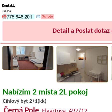
Kontakt:
Galba
3x foto
Detail a Poslat dotaz
Nabízím 2 místa 2L pokoj
Cihlový byt 2+1(kk)
Černá Pole
, Elgartova, 497/12