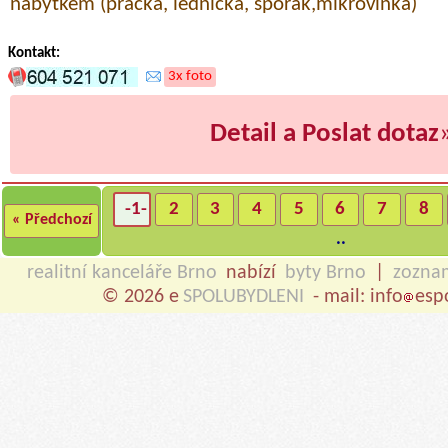
nábytkem (pračka, lednička, sporák,mikrovlnka)
Kontakt:
3x foto
Detail a Poslat dotaz
-1-
2
3
4
5
6
7
8
« Předchozí
..
realitní kanceláře Brno
nabízí
byty Brno
|
zozna
© 2026 e
SPOLUBYDLENI
- mail: info
esp