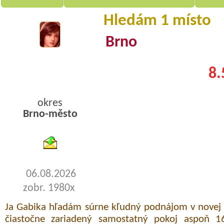
Hledám 1 místo
Brno
8.
okres
Brno-město
byty pronajem
06.08.2026
zobr. 1980x
Ja Gabika hľadám súrne kľudný podnájom v novej 
čiastočne zariadený samostatný pokoj aspoň 1