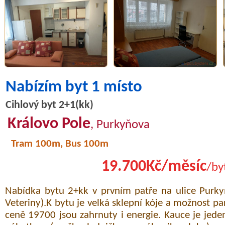
Nabízím byt 1 místo
Cihlový byt 2+1(kk)
Královo Pole
, Purkyňova
Tram 100m, Bus 100m
19.700Kč/měsíc
/by
Nabídka bytu 2+kk v prvním patře na ulice Purk
Veteriny).K bytu je velká sklepní kóje a možnost pa
ceně 19700 jsou zahrnuty i energie. Kauce je jede