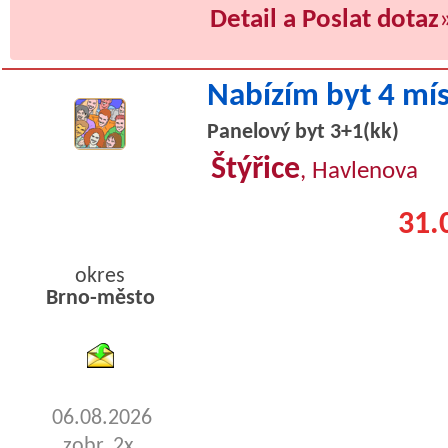
Detail a Poslat dotaz
Nabízím byt 4 mí
Panelový byt 3+1(kk)
Štýřice
, Havlenova
31.
okres
Brno-město
byty pronajem
06.08.2026
zobr. 2x