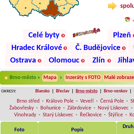
spolu
Celé byty
Plzeň
Hradec Králové
Č. Budějovice
Ostrava
Olomouc
Zlín
Jihla
Brno-město »
Mapa
»
Inzeráty s FOTO
Malé zobraze
OKRESY:
Blansko
|
Břeclav
|
Brno-město
|
Brno-venkov
|
Brno střed
-
Královo Pole
-
Veveří
-
Černá Pole
-
S
Žabovřesky
-
Bohunice
-
Zábrdovice
-
Nový Lískovec
-
Vinohrady
-
Starý Lískovec
-
Řečkovice
-
Štýřice
-
K
Druh,
Foto
Popis